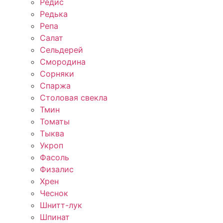
Редис
Редька
Репа
Салат
Сельдерей
Смородина
Сорняки
Спаржа
Столовая свекла
Тмин
Томаты
Тыква
Укроп
Фасоль
Физалис
Хрен
Чеснок
Шнитт-лук
Шпинат