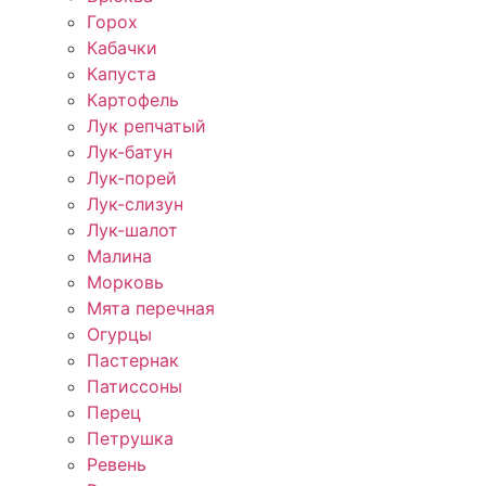
Горох
Кабачки
Капуста
Картофель
Лук репчатый
Лук-батун
Лук-порей
Лук-слизун
Лук-шалот
Малина
Морковь
Мята перечная
Огурцы
Пастернак
Патиссоны
Перец
Петрушка
Ревень