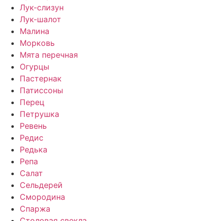
Лук-слизун
Лук-шалот
Малина
Морковь
Мята перечная
Огурцы
Пастернак
Патиссоны
Перец
Петрушка
Ревень
Редис
Редька
Репа
Салат
Сельдерей
Смородина
Спаржа
Столовая свекла