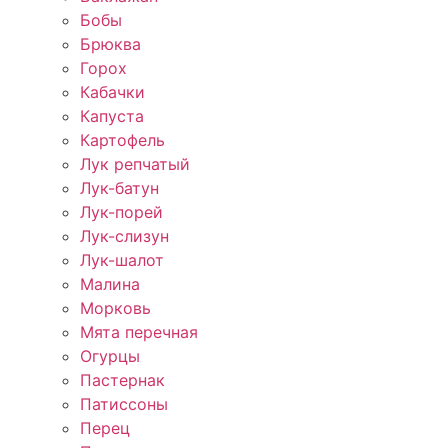
Бобы
Брюква
Горох
Кабачки
Капуста
Картофель
Лук репчатый
Лук-батун
Лук-порей
Лук-слизун
Лук-шалот
Малина
Морковь
Мята перечная
Огурцы
Пастернак
Патиссоны
Перец