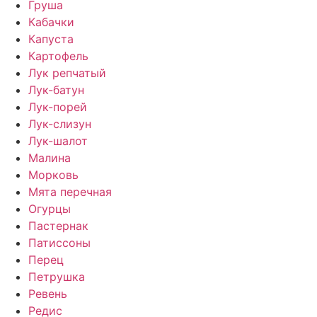
Груша
Кабачки
Капуста
Картофель
Лук репчатый
Лук-батун
Лук-порей
Лук-слизун
Лук-шалот
Малина
Морковь
Мята перечная
Огурцы
Пастернак
Патиссоны
Перец
Петрушка
Ревень
Редис