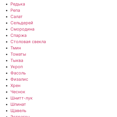
Редька
Репа
Салат
Сельдерей
Смородина
Спаржа
Столовая свекла
Тмин
Томаты
Тыква
Укроп
Фасоль
Физалис
Хрен
Чеснок
Шнитт-лук
Шпинат
Щавель
Эстрагон