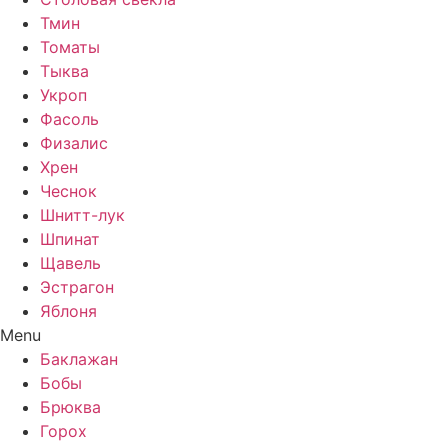
Тмин
Томаты
Тыква
Укроп
Фасоль
Физалис
Хрен
Чеснок
Шнитт-лук
Шпинат
Щавель
Эстрагон
Яблоня
Menu
Баклажан
Бобы
Брюква
Горох