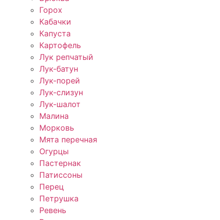
Горох
Кабачки
Капуста
Картофель
Лук репчатый
Лук-батун
Лук-порей
Лук-слизун
Лук-шалот
Малина
Морковь
Мята перечная
Огурцы
Пастернак
Патиссоны
Перец
Петрушка
Ревень