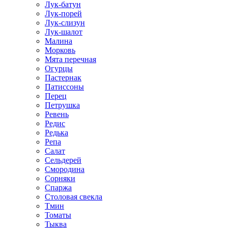
Лук-батун
Лук-порей
Лук-слизун
Лук-шалот
Малина
Морковь
Мята перечная
Огурцы
Пастернак
Патиссоны
Перец
Петрушка
Ревень
Редис
Редька
Репа
Салат
Сельдерей
Смородина
Сорняки
Спаржа
Столовая свекла
Тмин
Томаты
Тыква