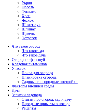
Укроп
Фасоль
Физалис
Хрен
Чеснок
Шнитт-лук
Шпинат
Щавель
Эстрагон
Что такое огород
Что такое сад
Что такое дача
Огород по фэн-шуй
Кладовая витаминов
Участок
Почва для огорода
Планировка огорода
Садовые и огородные постройки
Факторы внешней среды
Дача
Записки садовода
Статьи про огород, сад и дачу
Народные приметы о погоде
Рецепты