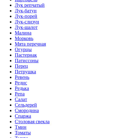
Лук репчатый
Лук-батун
Лук-порей
Лук-слизун
Лук-шалот
Малина
Морковь
Мята перечная
Огурцы
Пастернак
Патиссоны
Перец
Петрушка
Ревень
Редис
Редька
Репа
Салат
Сельдерей
Смородина
Спаржа
Столовая свекла
Тмин
Томаты