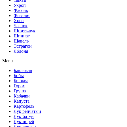
Тыква
Укроп
Фасоль
Физалис
Хрен
Чеснок
Шнитт-лук
Шпинат
Щавель
Эстрагон
Яблоня
Menu
Баклажан
Бобы
Брюква
Горох
Груша
Кабачки
Капуста
Картофель
Лук репчатый
Лук-батун
Лук-порей
Лук-слизун