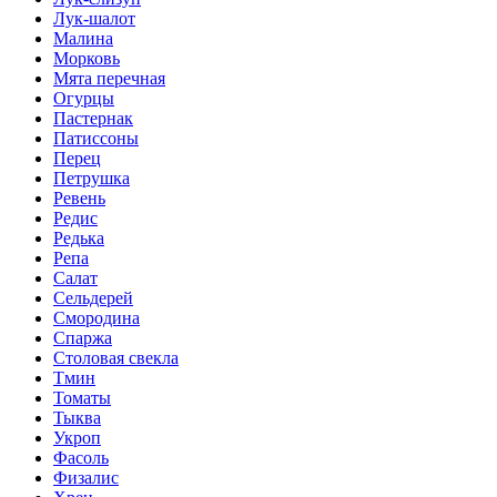
Лук-шалот
Малина
Морковь
Мята перечная
Огурцы
Пастернак
Патиссоны
Перец
Петрушка
Ревень
Редис
Редька
Репа
Салат
Сельдерей
Смородина
Спаржа
Столовая свекла
Тмин
Томаты
Тыква
Укроп
Фасоль
Физалис