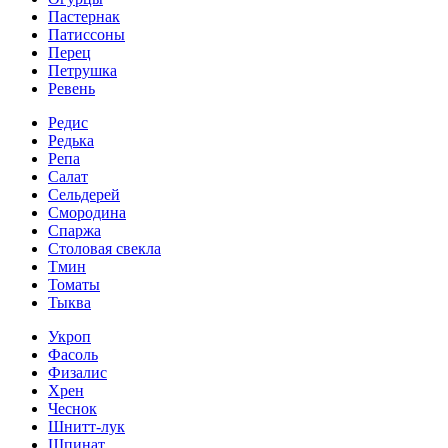
Пастернак
Патиссоны
Перец
Петрушка
Ревень
Редис
Редька
Репа
Салат
Сельдерей
Смородина
Спаржа
Столовая свекла
Тмин
Томаты
Тыква
Укроп
Фасоль
Физалис
Хрен
Чеснок
Шнитт-лук
Шпинат