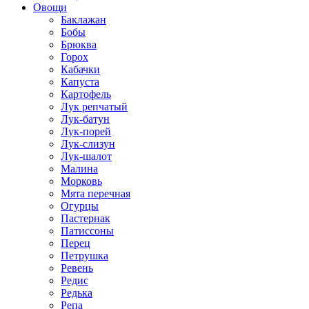
Овощи
Баклажан
Бобы
Брюква
Горох
Кабачки
Капуста
Картофель
Лук репчатый
Лук-батун
Лук-порей
Лук-слизун
Лук-шалот
Малина
Морковь
Мята перечная
Огурцы
Пастернак
Патиссоны
Перец
Петрушка
Ревень
Редис
Редька
Репа