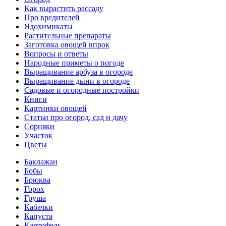
Как вырастить рассаду
Про вредителей
Ядохимикаты
Растительные препараты
Заготовка овощей впрок
Вопросы и ответы
Народные приметы о погоде
Выращивание арбуза в огороде
Выращивание дыни в огороде
Садовые и огородные постройки
Книги
Картинки овощей
Статьи про огород, сад и дачу
Сорняки
Участок
Цветы
Баклажан
Бобы
Брюква
Горох
Груша
Кабачки
Капуста
Картофель