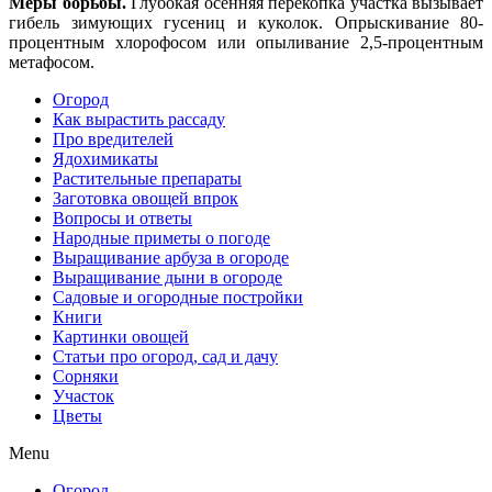
Меры борьбы.
Глубокая осенняя перекопка участка вы­зывает
гибель зимующих гусениц и куколок. Опрыскивание 80-
процентным хлорофосом или опыливание 2,5-процент­ным
метафосом.
Огород
Как вырастить рассаду
Про вредителей
Ядохимикаты
Растительные препараты
Заготовка овощей впрок
Вопросы и ответы
Народные приметы о погоде
Выращивание арбуза в огороде
Выращивание дыни в огороде
Садовые и огородные постройки
Книги
Картинки овощей
Статьи про огород, сад и дачу
Сорняки
Участок
Цветы
Menu
Огород