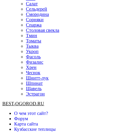
Салат
Сельдерей
Смородина
Сорняки
Спаржа
Столовая свекла
Тмин
Томаты
Тыква
Укроп
Фасоль
Физалис
Хрен
Чеснок
Шнитт-лук
Шпинат
Щавель
Эстрагон
BEST-OGOROD.RU
О чем этот сайт?
Форум
Карта сайта
Кузбасские теплицы