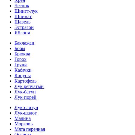
Хрен
Чеснок
Шнитт-лук
Шпинат
Щавель
Эстрагон
Яблоня
Баклажан
Бобы
Брюква
Горох
Груша
Кабачки
Капуста
Картофель
Лук репчатый
Лук-батун
Лук-порей
Лук-слизун
Лук-шалот
Малина
Морковь
Мята перечная
Огурцы