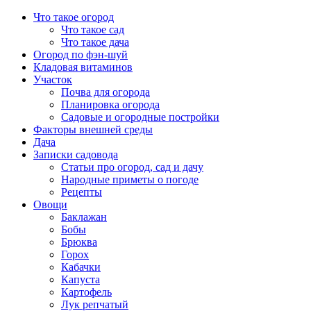
Перейти
Что такое огород
к
Что такое сад
содержимому
Что такое дача
Огород по фэн-шуй
Кладовая витаминов
Участок
Почва для огорода
Планировка огорода
Садовые и огородные постройки
Факторы внешней среды
Дача
Записки садовода
Статьи про огород, сад и дачу
Народные приметы о погоде
Рецепты
Овощи
Баклажан
Бобы
Брюква
Горох
Кабачки
Капуста
Картофель
Лук репчатый