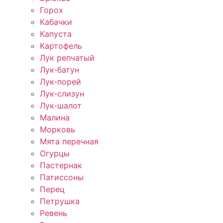
Горох
Кабачки
Капуста
Картофель
Лук репчатый
Лук-батун
Лук-порей
Лук-слизун
Лук-шалот
Малина
Морковь
Мята перечная
Огурцы
Пастернак
Патиссоны
Перец
Петрушка
Ревень