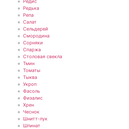
Редис
Редька
Репа
Салат
Сельдерей
Смородина
Сорняки
Спаржа
Столовая свекла
Тмин
Томаты
Тыква
Укроп
Фасоль
Физалис
Хрен
Чеснок
Шнитт-лук
Шпинат