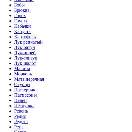
Бобы
Брюква
Горох
Груша
Кабачки
Капуста
Картофель
Лук репчатый
Лук-батун
Лук-порей
Лук-слизун
Лук-шалот
Малина
Морковь
Мята перечная
Огурцы
Пастернак
Патиссоны
Перец
Петрушка
Ревень
Редис
Редька
Репа