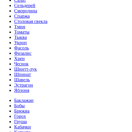
Салат
Сельдерей
Смородина
Спаржа
Столовая свекла
Тмин
Томаты
Тыква
Укроп
Фасоль
Физалис
Хрен
Чеснок
Шнитт-лук
Шпинат
Щавель
Эстрагон
Яблоня
Баклажан
Бобы
Брюква
Горох
Груша
Кабачки