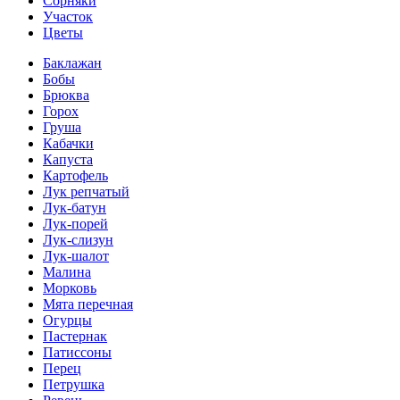
Сорняки
Участок
Цветы
Баклажан
Бобы
Брюква
Горох
Груша
Кабачки
Капуста
Картофель
Лук репчатый
Лук-батун
Лук-порей
Лук-слизун
Лук-шалот
Малина
Морковь
Мята перечная
Огурцы
Пастернак
Патиссоны
Перец
Петрушка