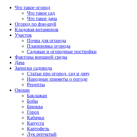
Перейти
Что такое огород
к
Что такое сад
содержимому
Что такое дача
Огород по фэн-шуй
Кладовая витаминов
Участок
Почва для огорода
Планировка огорода
Садовые и огородные постройки
Факторы внешней среды
Дача
Записки садовода
Статьи про огород, сад и дачу
Народные приметы о погоде
Рецепты
Овощи
Баклажан
Бобы
Брюква
Горох
Кабачки
Капуста
Картофель
Лук репчатый