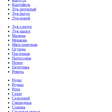
Капуста
Картофель
Лук репчатый
Лук-батун
Лук-порей
Лук-слизун
Лук-шалот
Малина
Морковь
Мята перечная
Огурцы
Пастернак
Патиссоны
Перец
Петрушка
Ревень
Редис
Редька
Репа
Салат
Сельдерей
Смородина
Спаржа
Столовая свекла