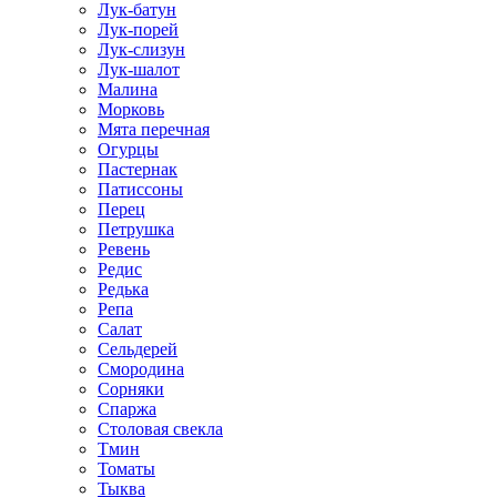
Лук-батун
Лук-порей
Лук-слизун
Лук-шалот
Малина
Морковь
Мята перечная
Огурцы
Пастернак
Патиссоны
Перец
Петрушка
Ревень
Редис
Редька
Репа
Салат
Сельдерей
Смородина
Сорняки
Спаржа
Столовая свекла
Тмин
Томаты
Тыква