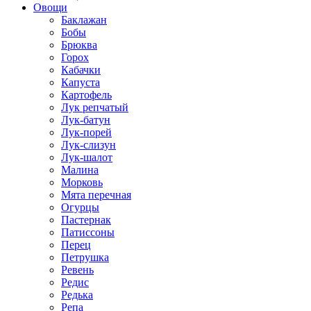
Овощи
Баклажан
Бобы
Брюква
Горох
Кабачки
Капуста
Картофель
Лук репчатый
Лук-батун
Лук-порей
Лук-слизун
Лук-шалот
Малина
Морковь
Мята перечная
Огурцы
Пастернак
Патиссоны
Перец
Петрушка
Ревень
Редис
Редька
Репа