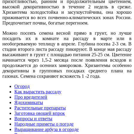
прихотливостью, ранним и продолжительным цветением,
высокой декоративностью в течение 2 недель в срезке.
Хризантема холодостойка и засухоустойчива, она хорошо
приживается во всех почвенно-климатических зонах Рос­сии.
Предпочитает почвы, бо­гатые перегноем.
Можно по­сеять семена весной прямо в грунт, но лучше
посадить их в комнате на рассаду в марте или в
необогреваемую тепли­цу в апреле. Глубина посева 2-3 см. В
стадии второго лис­та рассаду пикируют. В конце мая рассаду
высаживают в грунт с площадью питания 25-25 см. Цветение
начинает­ся через 1,5-2 месяца после появления всходов и
продолжается до осенних заморозков. Хризантемы осо­бенно
декоративны в группо­вых посадках среднего плана на
газонах. Семена сохраняют всхожесть 1 -2 года.
Огород
Как вырастить рассаду
Про вредителей
Ядохимикаты
Растительные препараты
Заготовка овощей впрок
Вопросы и ответы
Народные приметы о погоде
Выращивание арбуза в огороде