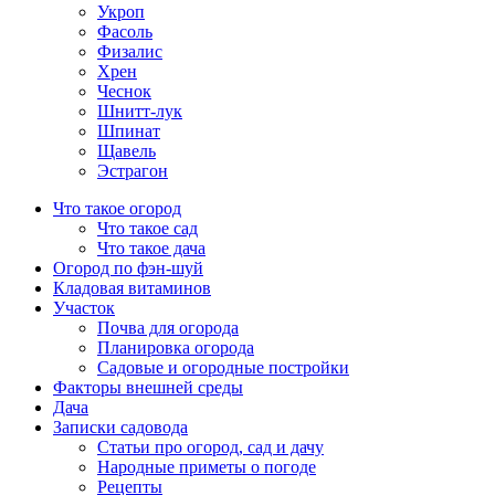
Укроп
Фасоль
Физалис
Хрен
Чеснок
Шнитт-лук
Шпинат
Щавель
Эстрагон
Что такое огород
Что такое сад
Что такое дача
Огород по фэн-шуй
Кладовая витаминов
Участок
Почва для огорода
Планировка огорода
Садовые и огородные постройки
Факторы внешней среды
Дача
Записки садовода
Статьи про огород, сад и дачу
Народные приметы о погоде
Рецепты