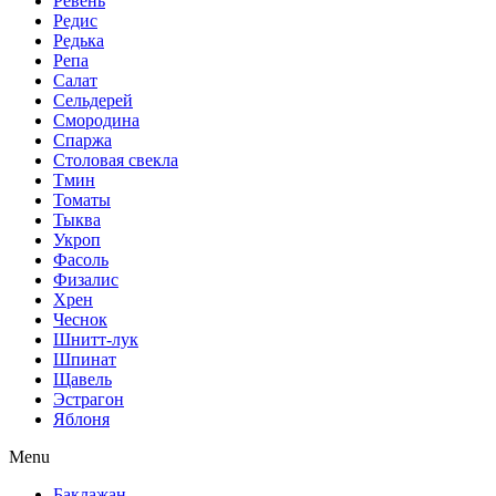
Ревень
Редис
Редька
Репа
Салат
Сельдерей
Смородина
Спаржа
Столовая свекла
Тмин
Томаты
Тыква
Укроп
Фасоль
Физалис
Хрен
Чеснок
Шнитт-лук
Шпинат
Щавель
Эстрагон
Яблоня
Menu
Баклажан