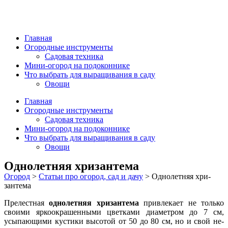
Главная
Огородные инструменты
Садовая техника
Мини-огород на подоконнике
Что выбрать для выращивания в саду
Овощи
Главная
Огородные инструменты
Садовая техника
Мини-огород на подоконнике
Что выбрать для выращивания в саду
Овощи
Однолетняя хри­зантема
Огород
>
Статьи про огород, сад и дачу
>
Однолетняя хри­
зантема
Прелестная
однолетняя
хри­зантема
привлекает не только
своими яркоокрашенными цветками диаметром до 7 см,
усыпающими кустики высотой от 50 до 80 см, но и свой не­