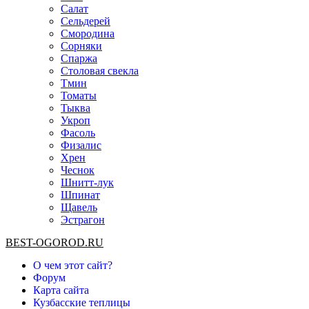
Салат
Сельдерей
Смородина
Сорняки
Спаржа
Столовая свекла
Тмин
Томаты
Тыква
Укроп
Фасоль
Физалис
Хрен
Чеснок
Шнитт-лук
Шпинат
Щавель
Эстрагон
BEST-OGOROD.RU
О чем этот сайт?
Форум
Карта сайта
Кузбасские теплицы