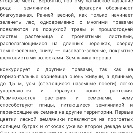
ягодные места. Вероятно, поэ­тому латинское название
рода земляни­ки — фрагария—обозначает
благоуханная. Ранней весной, как только начинает
зеле­неть лес, одновременно с многими трава­ми
появляются из пожухлой травы и про­шлогодней
листвы растеньица с тройчаты­ми листьями,
располагающимися на длин­ных черенках, сверху
темно-зеленые, сни­зу — сизовато-зеленые, покрытые
шелко­вистыми волосками. Земляника хорошо
конкурирует с другими травами, так как ее
горизонтальные корневища очень живучи, а длинные,
до 1,5 м, усы (стелющиеся на­земные побеги) легко
укореняются и об­разуют новые растения.
Размножаются растения и семенами, чему
способствуют птицы, питающиеся земляникой и
перено­сящие ее семена на другие территории. Первые
цветки лесной земляники появля­ются на прогретых
солнцем буграх и отко­сах уже во второй декаде мая.