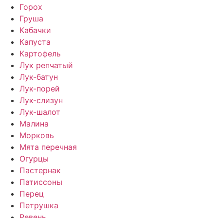
Горох
Груша
Кабачки
Капуста
Картофель
Лук репчатый
Лук-батун
Лук-порей
Лук-слизун
Лук-шалот
Малина
Морковь
Мята перечная
Огурцы
Пастернак
Патиссоны
Перец
Петрушка
Ревень