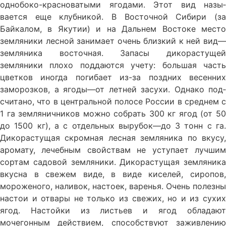
однобо­ко-красноватыми ягодами. Этот вид назы­
вается еще клубникой. В Восточной Сибири (за
Байкалом, в Яку­тии) и на Дальнем Востоке место
земляни­ки лесной занимает очень близкий к ней вид—
земляника восточная. Запасы дикорастущей
земляники плохо под­даются учету: большая часть
цветков иногда погибает из-за поздних весенних
замороз­ков, а ягоды—от летней засухи. Однако под­
считано, что в центральной полосе России в среднем с
1 га земляничников можно со­брать 300 кг ягод (от 50
до 1500 кг), а с от­дельных вырубок—до 3 тонн с га.
Дикорастущая скромная лесная земляни­ка по вкусу,
аромату, лечебным свойствам не уступает лучшим
сортам садовой зем­ляники. Дикорастущая земляника
вкусна в свежем виде, в виде киселей, сиропов,
мороженого, наливок, настоек, варенья. Очень полезны
настои и отвары не только из свежих, но и из сухих
ягод. Настойки из листьев и ягод обладают
мочегонным дей­ствием, способствуют заживлению