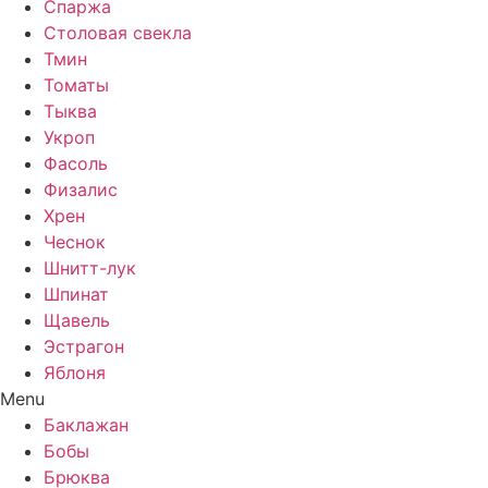
Спаржа
Столовая свекла
Тмин
Томаты
Тыква
Укроп
Фасоль
Физалис
Хрен
Чеснок
Шнитт-лук
Шпинат
Щавель
Эстрагон
Яблоня
Menu
Баклажан
Бобы
Брюква