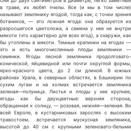
Они до двух сантиметров в диаметре, легко заметные
в траве, их любят пчелы. Все (и мы в том числе)
называют земляни­ку ягодой, тогда как, с точки зрения
бота­ников, — это ложная ягода: она образует­ся из
разросшегося цветоложа, а семена у нее не внутри
мякоти (что характерно для всех ягод), а снаружи, как
бы утопле­ны в мякоти. Темные крапинки на ягодах —
это и есть многочисленные плоды земля­ники —
семянки. Ягоды лесной земляники продолговато-
конической, яйцевидной или почти округлой формы,
ярко-красно­го цвета, до 2 см длиной. В южных
районах Урала, в северных облас­тях, в Башкирии по
сухим лугам и на холмах встречается земляника
зеленая—полуница. Листья и плоды у нее крупнее,
ягоды как бы двухцветные: верхняя сторона,
обращенная к солнцу, — розовая, нижняя—зеленая. Во
всей Европе, в кустарниковых зарос­лях с высоким
травостоем, встречается мускусная земляника,
высотой до 40 см с крупными зеленовато-белыми