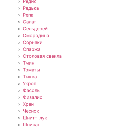
Редис
Редька
Репа
Салат
Сельдерей
Смородина
Сорняки
Спаржа
Столовая свекла
Тмин
Томаты
Тыква
Укроп
Фасоль
Физалис
Хрен
Чеснок
Шнитт-лук
Шпинат