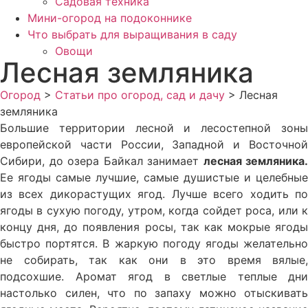
Садовая техника
Мини-огород на подоконнике
Что выбрать для выращивания в саду
Овощи
Лесная земляника
Огород
>
Статьи про огород, сад и дачу
>
Лесная
земляника
Большие территории лесной и лесостеп­ной зоны
европейской части России, За­падной и Восточной
Сибири, до озера Бай­кал занимает
лесная земляника
.
Ее ягоды самые лучшие, самые душистые и целебные
из всех дикорастущих ягод. Лучше всего хо­дить по
ягоды в сухую погоду, утром, когда сойдет роса, или к
концу дня, до появления росы, так как мокрые ягоды
быстро пор­тятся. В жаркую погоду ягоды желательно
не собирать, так как они в это время вялые,
подсохшие. Аромат ягод в светлые теплые дни
настолько силен, что по запаху можно отыскивать