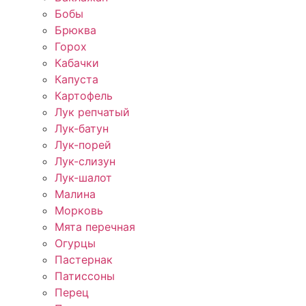
Бобы
Брюква
Горох
Кабачки
Капуста
Картофель
Лук репчатый
Лук-батун
Лук-порей
Лук-слизун
Лук-шалот
Малина
Морковь
Мята перечная
Огурцы
Пастернак
Патиссоны
Перец