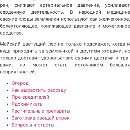
ран, снижают артериальное давление, усили­вают
сердечную деятельность. В народ­ной медицине
свежие плоды земляники используют как желчегонное,
болеутоля­ющее, понижающее давление и мочегон­ное
средство.
Майский цветущий лес не только подска­жет, когда и
куда приходить за земляни­кой и другими ягодами, не
только доста­вит удовольствие своими цветами и тра­
вами, но может стать источником боль­ших
неприятностей.
Огород
Как вырастить рассаду
Про вредителей
Ядохимикаты
Растительные препараты
Заготовка овощей впрок
Вопросы и ответы