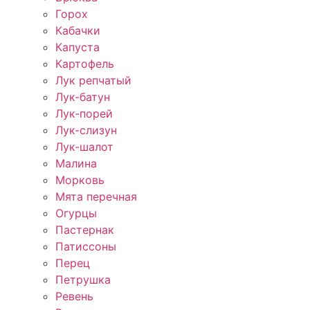
Горох
Кабачки
Капуста
Картофель
Лук репчатый
Лук-батун
Лук-порей
Лук-слизун
Лук-шалот
Малина
Морковь
Мята перечная
Огурцы
Пастернак
Патиссоны
Перец
Петрушка
Ревень