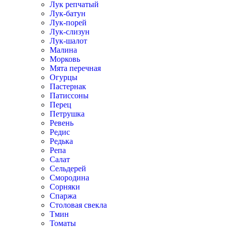
Лук репчатый
Лук-батун
Лук-порей
Лук-слизун
Лук-шалот
Малина
Морковь
Мята перечная
Огурцы
Пастернак
Патиссоны
Перец
Петрушка
Ревень
Редис
Редька
Репа
Салат
Сельдерей
Смородина
Сорняки
Спаржа
Столовая свекла
Тмин
Томаты