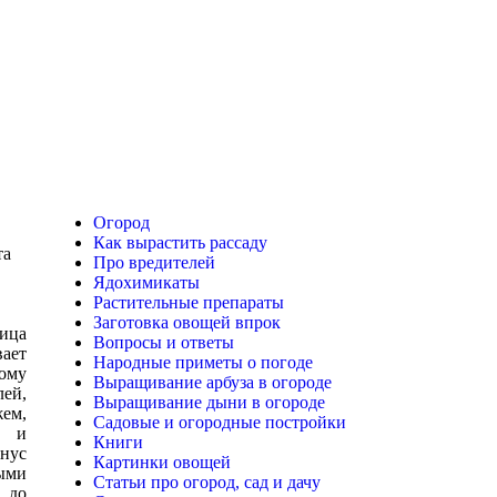
Огород
Как вырастить рассаду
та
Про вредителей
Ядохимикаты
Растительные препараты
Заготовка овощей впрок
ица
Вопросы и ответы
ает
Народные приметы о погоде
ному
Выращивание арбуза в огороде
лей,
Выращивание дыни в огороде
ем,
Садовые и огородные постройки
) и
Книги
онус
Картинки овощей
ыми
Статьи про огород, сад и дачу
 до