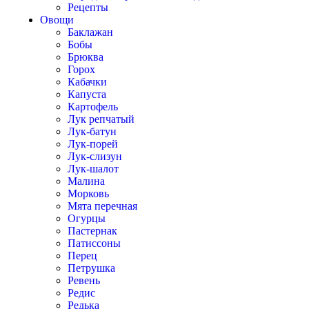
Рецепты
Овощи
Баклажан
Бобы
Брюква
Горох
Кабачки
Капуста
Картофель
Лук репчатый
Лук-батун
Лук-порей
Лук-слизун
Лук-шалот
Малина
Морковь
Мята перечная
Огурцы
Пастернак
Патиссоны
Перец
Петрушка
Ревень
Редис
Редька