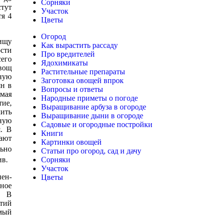
Сорняки
стут
Участок
тя 4
Цветы
Огород
ищу
Как вырастить рассаду
ости
Про вредителей
е­го
Ядохимикаты
вощ
Растительные препараты
ную
Заготовка овощей впрок
ян в
Вопросы и ответы
 мая
Народные приметы о погоде
тие,
Выращивание арбуза в огороде
чить
Выращивание дыни в огороде
ную
Садовые и огородные постройки
я. В
Книги
вают
Картинки овощей
льно
Статьи про огород, сад и дачу
Сорняки
ив.
Участок
нен­
Цветы
ное
. В
етий
емый