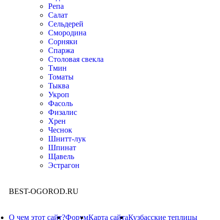
Репа
Салат
Сельдерей
Смородина
Сорняки
Спаржа
Столовая свекла
Тмин
Томаты
Тыква
Укроп
Фасоль
Физалис
Хрен
Чеснок
Шнитт-лук
Шпинат
Щавель
Эстрагон
BEST-OGOROD.RU
О чем этот сайт?
Форум
Карта сайта
Кузбасские теплицы