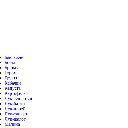
Баклажан
Бобы
Брюква
Горох
Груша
Кабачки
Капуста
Картофель
Лук репчатый
Лук-батун
Лук-порей
Лук-слизун
Лук-шалот
Малина