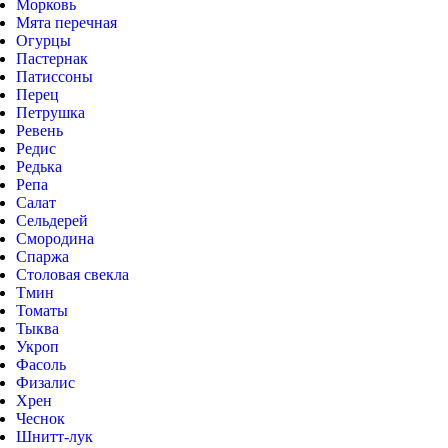
Морковь
Мята перечная
Огурцы
Пастернак
Патиссоны
Перец
Петрушка
Ревень
Редис
Редька
Репа
Салат
Сельдерей
Смородина
Спаржа
Столовая свекла
Тмин
Томаты
Тыква
Укроп
Фасоль
Физалис
Хрен
Чеснок
Шнитт-лук