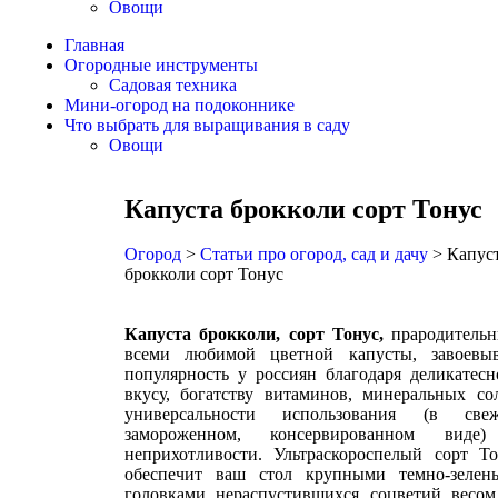
Овощи
Главная
Огородные инструменты
Садовая техника
Мини-огород на подоконнике
Что выбрать для выращивания в саду
Овощи
Капуста брокколи сорт То­нус
Огород
>
Статьи про огород, сад и дачу
>
Капус
брокколи сорт То­нус
Капуста
брокколи
,
сорт
То­нус
,
прародительн
всеми любимой цветной капусты, за­воевыв
популярность у россиян благодаря делика­тес
вкусу, богатству вита­минов, минеральных со
универсальности использова­ния (в свеж
заморожен­ном, консервированном виде
неприхотливости. Ультраско­роспелый сорт Т
обеспе­чит ваш стол крупными темно-зелен
головками нераспу­стившихся соцветий весом