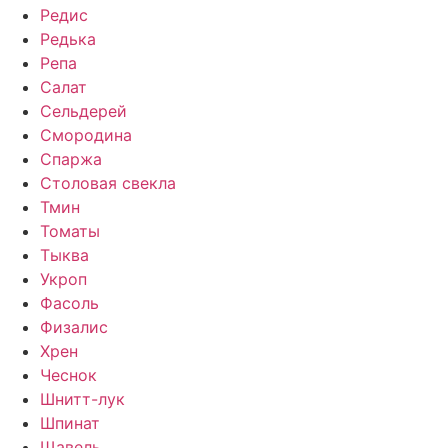
Редис
Редька
Репа
Салат
Сельдерей
Смородина
Спаржа
Столовая свекла
Тмин
Томаты
Тыква
Укроп
Фасоль
Физалис
Хрен
Чеснок
Шнитт-лук
Шпинат
Щавель