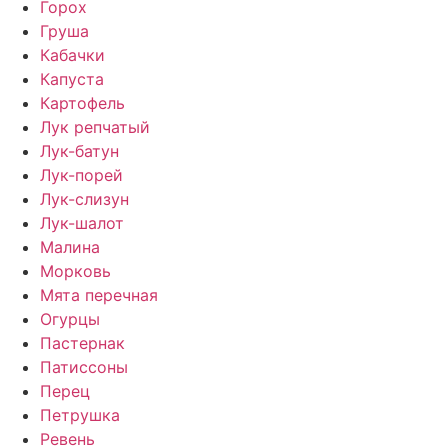
Горох
Груша
Кабачки
Капуста
Картофель
Лук репчатый
Лук-батун
Лук-порей
Лук-слизун
Лук-шалот
Малина
Морковь
Мята перечная
Огурцы
Пастернак
Патиссоны
Перец
Петрушка
Ревень