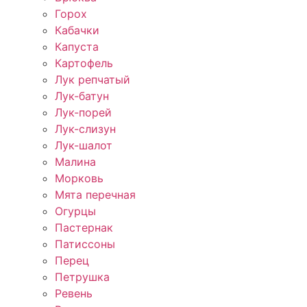
Горох
Кабачки
Капуста
Картофель
Лук репчатый
Лук-батун
Лук-порей
Лук-слизун
Лук-шалот
Малина
Морковь
Мята перечная
Огурцы
Пастернак
Патиссоны
Перец
Петрушка
Ревень