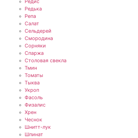
Редис
Редька
Репа
Салат
Сельдерей
Смородина
Сорняки
Спаржа
Столовая свекла
Тмин
Томаты
Тыква
Укроп
Фасоль
Физалис
Хрен
Чеснок
Шнитт-лук
Шпинат