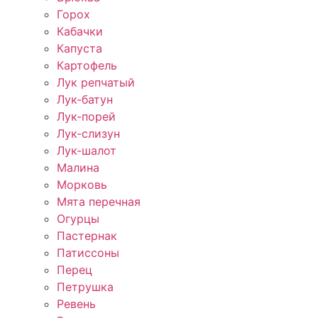
Горох
Кабачки
Капуста
Картофель
Лук репчатый
Лук-батун
Лук-порей
Лук-слизун
Лук-шалот
Малина
Морковь
Мята перечная
Огурцы
Пастернак
Патиссоны
Перец
Петрушка
Ревень