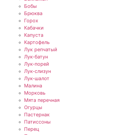
Бобы
Брюква
Горох
Кабачки
Капуста
Картофель
Лук репчатый
Лук-батун
Лук-порей
Лук-слизун
Лук-шалот
Малина
Морковь
Мята перечная
Огурцы
Пастернак
Патиссоны
Перец