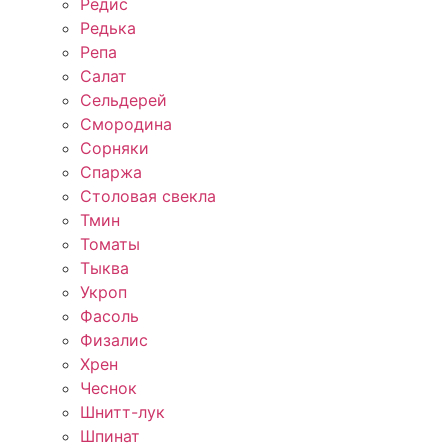
Редис
Редька
Репа
Салат
Сельдерей
Смородина
Сорняки
Спаржа
Столовая свекла
Тмин
Томаты
Тыква
Укроп
Фасоль
Физалис
Хрен
Чеснок
Шнитт-лук
Шпинат