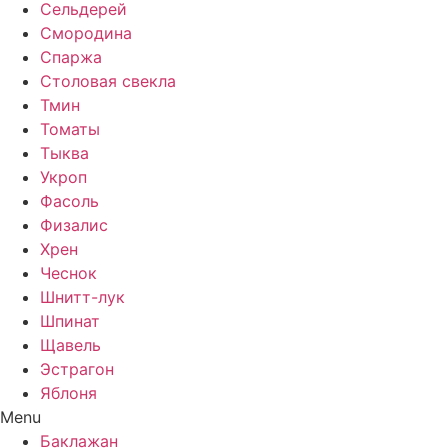
Сельдерей
Смородина
Спаржа
Столовая свекла
Тмин
Томаты
Тыква
Укроп
Фасоль
Физалис
Хрен
Чеснок
Шнитт-лук
Шпинат
Щавель
Эстрагон
Яблоня
Menu
Баклажан