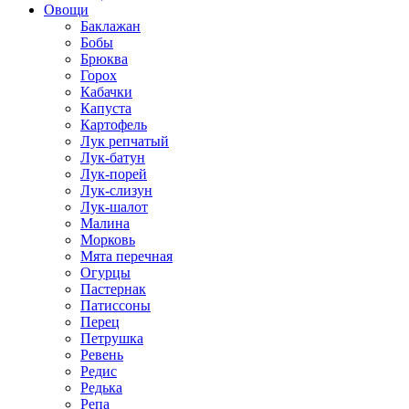
Овощи
Баклажан
Бобы
Брюква
Горох
Кабачки
Капуста
Картофель
Лук репчатый
Лук-батун
Лук-порей
Лук-слизун
Лук-шалот
Малина
Морковь
Мята перечная
Огурцы
Пастернак
Патиссоны
Перец
Петрушка
Ревень
Редис
Редька
Репа