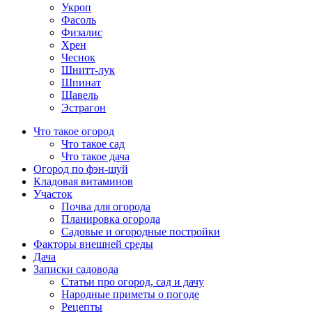
Укроп
Фасоль
Физалис
Хрен
Чеснок
Шнитт-лук
Шпинат
Щавель
Эстрагон
Что такое огород
Что такое сад
Что такое дача
Огород по фэн-шуй
Кладовая витаминов
Участок
Почва для огорода
Планировка огорода
Садовые и огородные постройки
Факторы внешней среды
Дача
Записки садовода
Статьи про огород, сад и дачу
Народные приметы о погоде
Рецепты