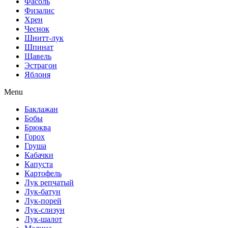
Фасоль
Физалис
Хрен
Чеснок
Шнитт-лук
Шпинат
Щавель
Эстрагон
Яблоня
Menu
Баклажан
Бобы
Брюква
Горох
Груша
Кабачки
Капуста
Картофель
Лук репчатый
Лук-батун
Лук-порей
Лук-слизун
Лук-шалот