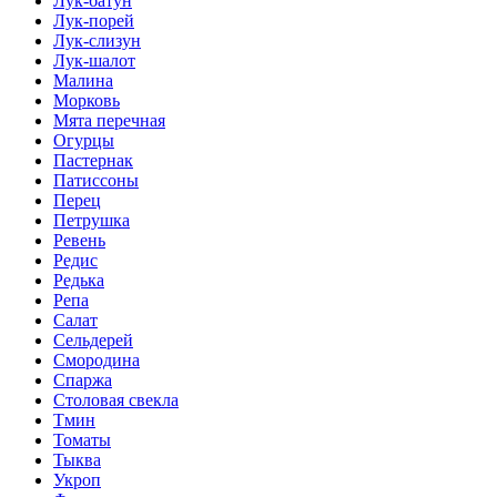
Лук-батун
Лук-порей
Лук-слизун
Лук-шалот
Малина
Морковь
Мята перечная
Огурцы
Пастернак
Патиссоны
Перец
Петрушка
Ревень
Редис
Редька
Репа
Салат
Сельдерей
Смородина
Спаржа
Столовая свекла
Тмин
Томаты
Тыква
Укроп