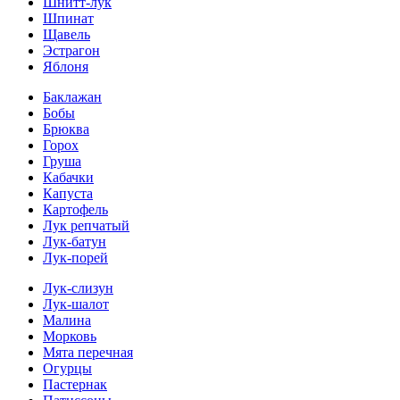
Шнитт-лук
Шпинат
Щавель
Эстрагон
Яблоня
Баклажан
Бобы
Брюква
Горох
Груша
Кабачки
Капуста
Картофель
Лук репчатый
Лук-батун
Лук-порей
Лук-слизун
Лук-шалот
Малина
Морковь
Мята перечная
Огурцы
Пастернак