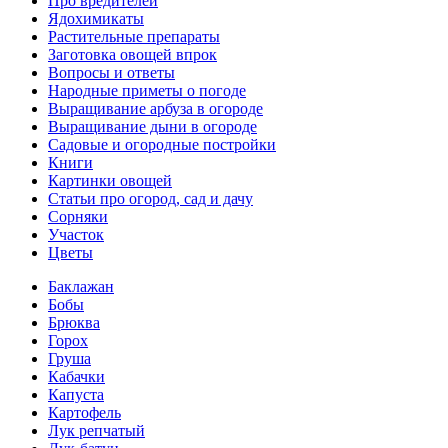
Про вредителей
Ядохимикаты
Растительные препараты
Заготовка овощей впрок
Вопросы и ответы
Народные приметы о погоде
Выращивание арбуза в огороде
Выращивание дыни в огороде
Садовые и огородные постройки
Книги
Картинки овощей
Статьи про огород, сад и дачу
Сорняки
Участок
Цветы
Баклажан
Бобы
Брюква
Горох
Груша
Кабачки
Капуста
Картофель
Лук репчатый