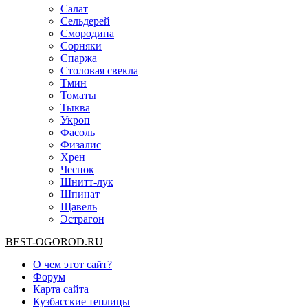
Салат
Сельдерей
Смородина
Сорняки
Спаржа
Столовая свекла
Тмин
Томаты
Тыква
Укроп
Фасоль
Физалис
Хрен
Чеснок
Шнитт-лук
Шпинат
Щавель
Эстрагон
BEST-OGOROD.RU
О чем этот сайт?
Форум
Карта сайта
Кузбасские теплицы