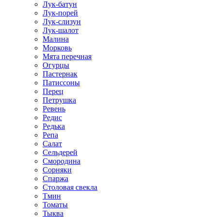
Лук-батун
Лук-порей
Лук-слизун
Лук-шалот
Малина
Морковь
Мята перечная
Огурцы
Пастернак
Патиссоны
Перец
Петрушка
Ревень
Редис
Редька
Репа
Салат
Сельдерей
Смородина
Сорняки
Спаржа
Столовая свекла
Тмин
Томаты
Тыква