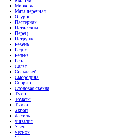
Малина
Морковь
Мята перечная
Огурцы
Пастернак
Патиссоны
Перец
Петрушка
Ревень
Редис
Редька
Репа
Салат
Сельдерей
Смородина
Спаржа
Столовая свекла
Тмин
Томаты
Тыква
Укроп
Фасоль
Физалис
Хрен
Чеснок