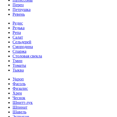
Патиссоны
Перец
Петрушка
Ревень
Редис
Редька
Репа
Салат
Сельдерей
Смородина
Спаржа
Столовая свекла
Тмин
Томаты
Тыква
Укроп
Фасоль
Физалис
Хрен
Чеснок
Шнитт-лук
Шпинат
Щавель
Эстрагон