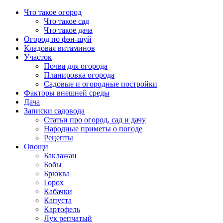
Перейти
Что такое огород
к
Что такое сад
содержимому
Что такое дача
Огород по фэн-шуй
Кладовая витаминов
Участок
Почва для огорода
Планировка огорода
Садовые и огородные постройки
Факторы внешней среды
Дача
Записки садовода
Статьи про огород, сад и дачу
Народные приметы о погоде
Рецепты
Овощи
Баклажан
Бобы
Брюква
Горох
Кабачки
Капуста
Картофель
Лук репчатый