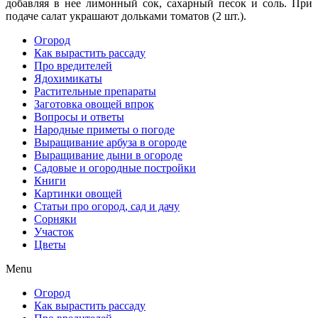
добавляя в нее лимонный сок, са­харный песок и соль. При
подаче салат украшают дольками тома­тов (2 шт.).
Огород
Как вырастить рассаду
Про вредителей
Ядохимикаты
Растительные препараты
Заготовка овощей впрок
Вопросы и ответы
Народные приметы о погоде
Выращивание арбуза в огороде
Выращивание дыни в огороде
Садовые и огородные постройки
Книги
Картинки овощей
Статьи про огород, сад и дачу
Сорняки
Участок
Цветы
Menu
Огород
Как вырастить рассаду