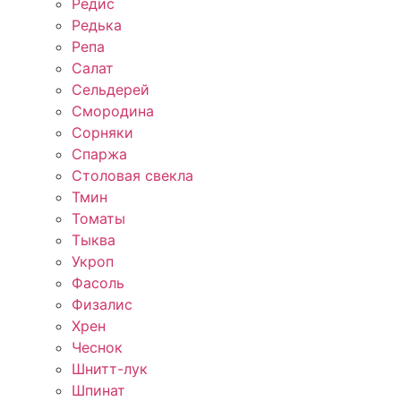
Редис
Редька
Репа
Салат
Сельдерей
Смородина
Сорняки
Спаржа
Столовая свекла
Тмин
Томаты
Тыква
Укроп
Фасоль
Физалис
Хрен
Чеснок
Шнитт-лук
Шпинат