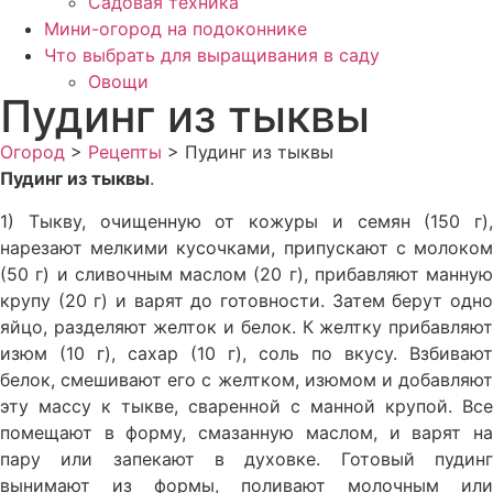
Садовая техника
Мини-огород на подоконнике
Что выбрать для выращивания в саду
Овощи
Пудинг из тыквы
Огород
>
Рецепты
>
Пудинг из тыквы
Пудинг из тыквы
.
1) Тыкву, очищенную от кожуры и семян (150 г),
нарезают мелкими кусочками, припускают с молоком
(50 г) и сливочным маслом (20 г), прибавляют манную
крупу (20 г) и ва­рят до готовности. Затем берут одно
яйцо, разделяют желток и бе­лок. К желтку прибавляют
изюм (10 г), сахар (10 г), соль по вкусу. Взбивают
белок, смешивают его с желтком, изюмом и добавляют
эту массу к тыкве, сваренной с манной крупой. Все
помещают в форму, смазанную маслом, и варят на
пару или запекают в духов­ке. Готовый пудинг
вынимают из формы, поливают молочным или