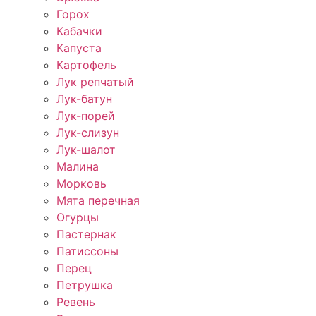
Горох
Кабачки
Капуста
Картофель
Лук репчатый
Лук-батун
Лук-порей
Лук-слизун
Лук-шалот
Малина
Морковь
Мята перечная
Огурцы
Пастернак
Патиссоны
Перец
Петрушка
Ревень