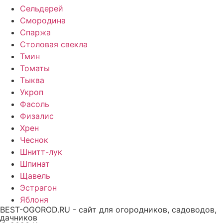
Сельдерей
Смородина
Спаржа
Столовая свекла
Тмин
Томаты
Тыква
Укроп
Фасоль
Физалис
Хрен
Чеснок
Шнитт-лук
Шпинат
Щавель
Эстрагон
Яблоня
BEST-OGOROD.RU - сайт для огородников, садоводов,
дачников