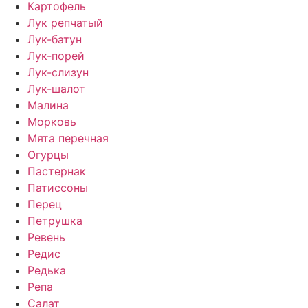
Картофель
Лук репчатый
Лук-батун
Лук-порей
Лук-слизун
Лук-шалот
Малина
Морковь
Мята перечная
Огурцы
Пастернак
Патиссоны
Перец
Петрушка
Ревень
Редис
Редька
Репа
Салат