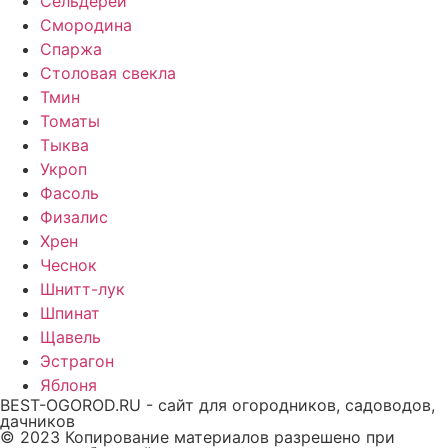
Сельдерей
Смородина
Спаржа
Столовая свекла
Тмин
Томаты
Тыква
Укроп
Фасоль
Физалис
Хрен
Чеснок
Шнитт-лук
Шпинат
Щавель
Эстрагон
Яблоня
BEST-OGOROD.RU - сайт для огородников, садоводов,
дачников
© 2023 Копирование материалов разрешено при