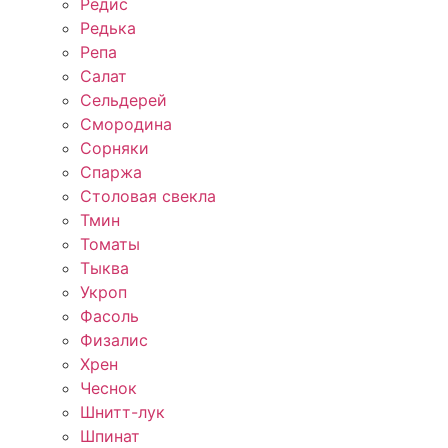
Редис
Редька
Репа
Салат
Сельдерей
Смородина
Сорняки
Спаржа
Столовая свекла
Тмин
Томаты
Тыква
Укроп
Фасоль
Физалис
Хрен
Чеснок
Шнитт-лук
Шпинат