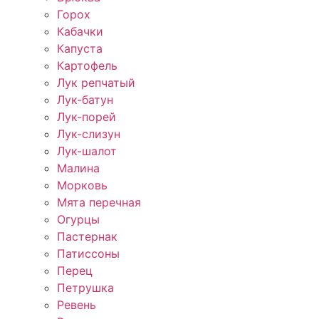
Горох
Кабачки
Капуста
Картофель
Лук репчатый
Лук-батун
Лук-порей
Лук-слизун
Лук-шалот
Малина
Морковь
Мята перечная
Огурцы
Пастернак
Патиссоны
Перец
Петрушка
Ревень