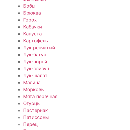
Бобы
Брюква
Горох
Кабачки
Капуста
Картофель
Лук репчатый
Лук-батун
Лук-порей
Лук-слизун
Лук-шалот
Малина
Морковь
Мята перечная
Огурцы
Пастернак
Патиссоны
Перец