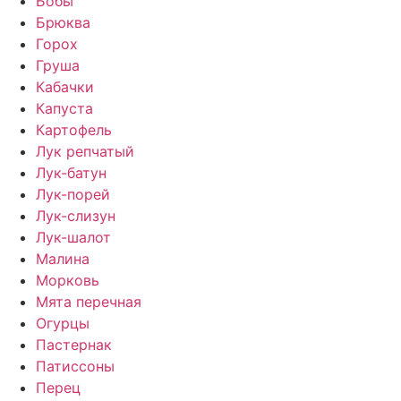
Бобы
Брюква
Горох
Груша
Кабачки
Капуста
Картофель
Лук репчатый
Лук-батун
Лук-порей
Лук-слизун
Лук-шалот
Малина
Морковь
Мята перечная
Огурцы
Пастернак
Патиссоны
Перец