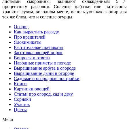
листьями смородины, заливают охлаж­денным 5—7-
процеитпым рассолом. Соленые кабачки или патиссо­ны
хранят в сухом, холодном месте, используют как гарнир для
тех же блюд, что и соленые огурцы.
Огород
Как вырастить рассаду
Про вредителей
Ядохимикаты
Растительные препараты
Заготовка овощей впрок
Вопросы и ответы
Народные приметы о погоде
Выращивание арбуза в огороде
Выращивание дыни в огороде
Садовые и огородные постройки
Книги
Картинки овощей
Статьи про огород, сад и дачу
Сорняки
Участок
Цветы
Menu