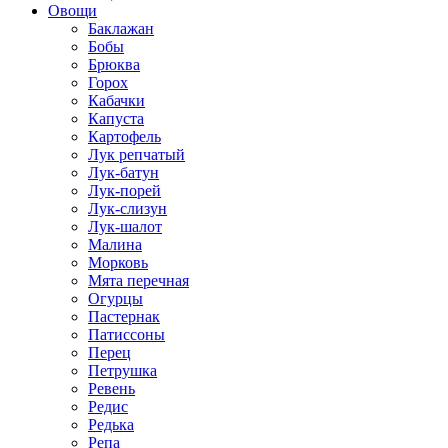
Овощи
Баклажан
Бобы
Брюква
Горох
Кабачки
Капуста
Картофель
Лук репчатый
Лук-батун
Лук-порей
Лук-слизун
Лук-шалот
Малина
Морковь
Мята перечная
Огурцы
Пастернак
Патиссоны
Перец
Петрушка
Ревень
Редис
Редька
Репа