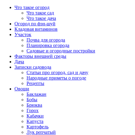
Перейти
Что такое огород
к
Что такое сад
содержимому
Что такое дача
Огород по фэн-шуй
Кладовая витаминов
Участок
Почва для огорода
Планировка огорода
Садовые и огородные постройки
Факторы внешней среды
Дача
Записки садовода
Статьи про огород, сад и дачу
Народные приметы о погоде
Рецепты
Овощи
Баклажан
Бобы
Брюква
Горох
Кабачки
Капуста
Картофель
Лук репчатый