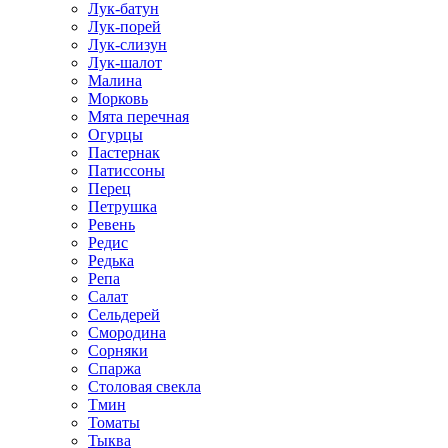
Лук-батун
Лук-порей
Лук-слизун
Лук-шалот
Малина
Морковь
Мята перечная
Огурцы
Пастернак
Патиссоны
Перец
Петрушка
Ревень
Редис
Редька
Репа
Салат
Сельдерей
Смородина
Сорняки
Спаржа
Столовая свекла
Тмин
Томаты
Тыква