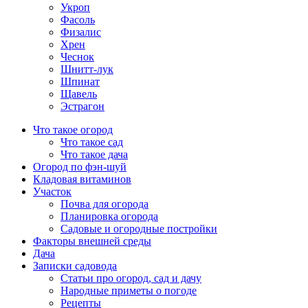
Укроп
Фасоль
Физалис
Хрен
Чеснок
Шнитт-лук
Шпинат
Щавель
Эстрагон
Что такое огород
Что такое сад
Что такое дача
Огород по фэн-шуй
Кладовая витаминов
Участок
Почва для огорода
Планировка огорода
Садовые и огородные постройки
Факторы внешней среды
Дача
Записки садовода
Статьи про огород, сад и дачу
Народные приметы о погоде
Рецепты