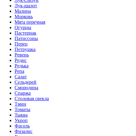
Лук-слизун
Лук-шалот
Малина
Морковь
Мята перечная
Огурцы
Пастернак
Патиссоны
Перец
Петрушка
Ревень
Редис
Редька
Репа
Салат
Сельдерей
Смородина
Спаржа
Столовая свекла
Тмин
Томаты
Тыква
Укроп
Фасоль
Физалис