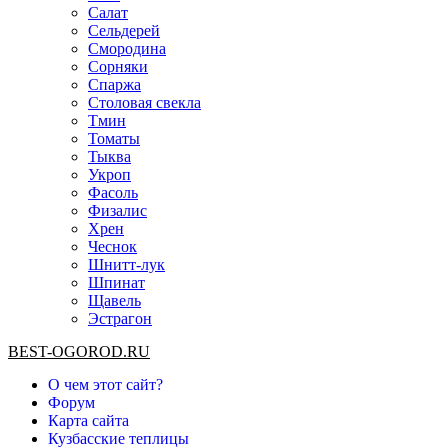
Салат
Сельдерей
Смородина
Сорняки
Спаржа
Столовая свекла
Тмин
Томаты
Тыква
Укроп
Фасоль
Физалис
Хрен
Чеснок
Шнитт-лук
Шпинат
Щавель
Эстрагон
BEST-OGOROD.RU
О чем этот сайт?
Форум
Карта сайта
Кузбасские теплицы