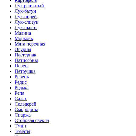
Картофель
Лук репчатый
Лук-батун
Лук-порей
Лук-слизун
Лук-шалот
Малина
Морковь
Мята перечная
Огурцы
Пастернак
Патиссоны
Перец
Петрушка
Ревень
Редис
Редька
Репа
Салат
Сельдерей
Смородина
Спаржа
Столовая свекла
Тмин
Томаты