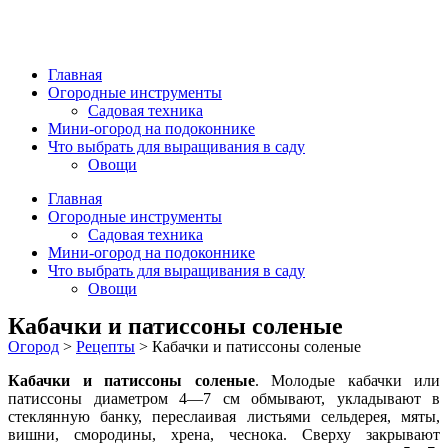
Главная
Огородные инструменты
Садовая техника
Мини-огород на подоконнике
Что выбрать для выращивания в саду
Овощи
Главная
Огородные инструменты
Садовая техника
Мини-огород на подоконнике
Что выбрать для выращивания в саду
Овощи
Кабачки и патиссоны соленые
Огород
>
Рецепты
>
Кабачки и патиссоны соленые
Кабачки и патиссоны соленые
. Молодые кабачки или
патиссо­ны диаметром 4—7 см обмывают, укладывают в
стеклянную банку, переслаивая листьями сельдерея, мяты,
вишни, смородины, хрена, чеснока. Сверху закрывают