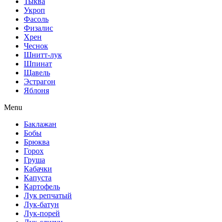
Тыква
Укроп
Фасоль
Физалис
Хрен
Чеснок
Шнитт-лук
Шпинат
Щавель
Эстрагон
Яблоня
Menu
Баклажан
Бобы
Брюква
Горох
Груша
Кабачки
Капуста
Картофель
Лук репчатый
Лук-батун
Лук-порей