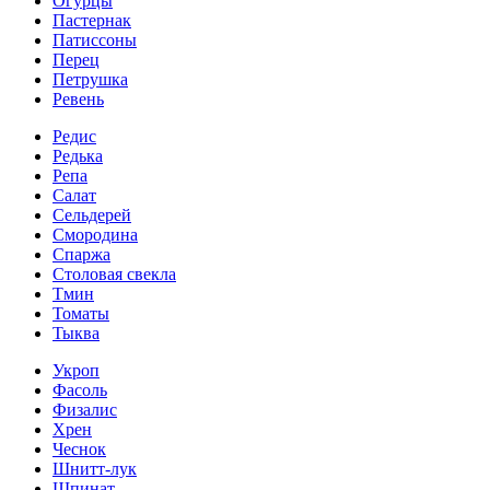
Огурцы
Пастернак
Патиссоны
Перец
Петрушка
Ревень
Редис
Редька
Репа
Салат
Сельдерей
Смородина
Спаржа
Столовая свекла
Тмин
Томаты
Тыква
Укроп
Фасоль
Физалис
Хрен
Чеснок
Шнитт-лук
Шпинат