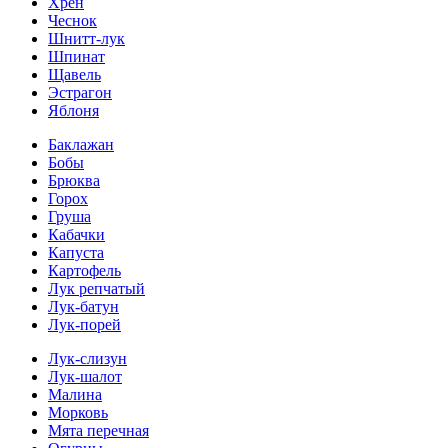
Хрен
Чеснок
Шнитт-лук
Шпинат
Щавель
Эстрагон
Яблоня
Баклажан
Бобы
Брюква
Горох
Груша
Кабачки
Капуста
Картофель
Лук репчатый
Лук-батун
Лук-порей
Лук-слизун
Лук-шалот
Малина
Морковь
Мята перечная