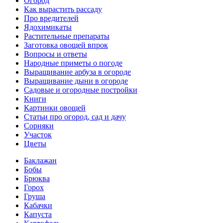
Огород
Как вырастить рассаду
Про вредителей
Ядохимикаты
Растительные препараты
Заготовка овощей впрок
Вопросы и ответы
Народные приметы о погоде
Выращивание арбуза в огороде
Выращивание дыни в огороде
Садовые и огородные постройки
Книги
Картинки овощей
Статьи про огород, сад и дачу
Сорняки
Участок
Цветы
Баклажан
Бобы
Брюква
Горох
Груша
Кабачки
Капуста