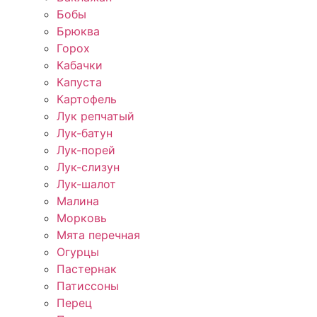
Бобы
Брюква
Горох
Кабачки
Капуста
Картофель
Лук репчатый
Лук-батун
Лук-порей
Лук-слизун
Лук-шалот
Малина
Морковь
Мята перечная
Огурцы
Пастернак
Патиссоны
Перец