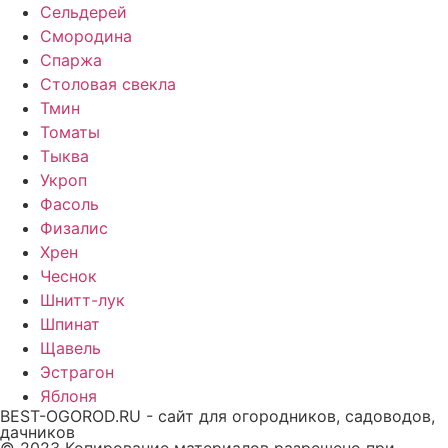
Сельдерей
Смородина
Спаржа
Столовая свекла
Тмин
Томаты
Тыква
Укроп
Фасоль
Физалис
Хрен
Чеснок
Шнитт-лук
Шпинат
Щавель
Эстрагон
Яблоня
BEST-OGOROD.RU - сайт для огородников, садоводов,
дачников
© 2023 Копирование материалов разрешено при