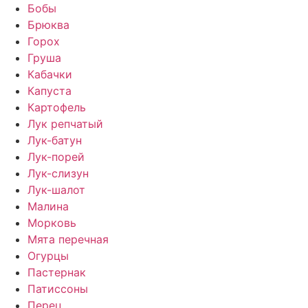
Бобы
Брюква
Горох
Груша
Кабачки
Капуста
Картофель
Лук репчатый
Лук-батун
Лук-порей
Лук-слизун
Лук-шалот
Малина
Морковь
Мята перечная
Огурцы
Пастернак
Патиссоны
Перец