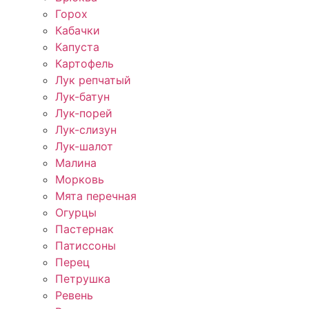
Горох
Кабачки
Капуста
Картофель
Лук репчатый
Лук-батун
Лук-порей
Лук-слизун
Лук-шалот
Малина
Морковь
Мята перечная
Огурцы
Пастернак
Патиссоны
Перец
Петрушка
Ревень