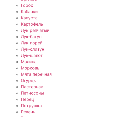
Горох
Кабачки
Капуста
Картофель
Лук репчатый
Лук-батун
Лук-порей
Лук-слизун
Лук-шалот
Малина
Морковь
Мята перечная
Огурцы
Пастернак
Патиссоны
Перец
Петрушка
Ревень