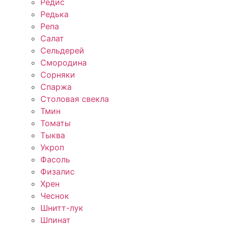
Редис
Редька
Репа
Салат
Сельдерей
Смородина
Сорняки
Спаржа
Столовая свекла
Тмин
Томаты
Тыква
Укроп
Фасоль
Физалис
Хрен
Чеснок
Шнитт-лук
Шпинат