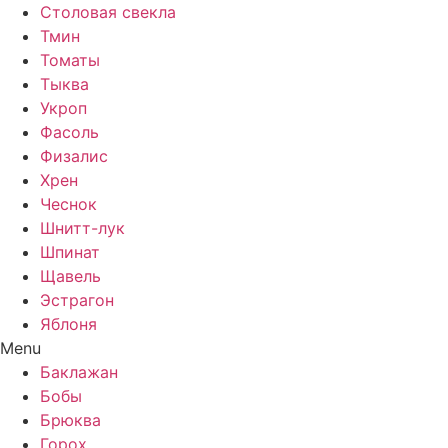
Столовая свекла
Тмин
Томаты
Тыква
Укроп
Фасоль
Физалис
Хрен
Чеснок
Шнитт-лук
Шпинат
Щавель
Эстрагон
Яблоня
Menu
Баклажан
Бобы
Брюква
Горох