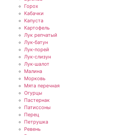
Горох
Кабачки
Капуста
Картофель
Лук репчатый
Лук-батун
Лук-порей
Лук-слизун
Лук-шалот
Малина
Морковь
Мята перечная
Огурцы
Пастернак
Патиссоны
Перец
Петрушка
Ревень