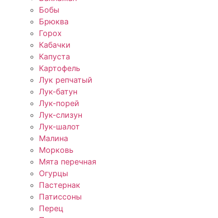
Бобы
Брюква
Горох
Кабачки
Капуста
Картофель
Лук репчатый
Лук-батун
Лук-порей
Лук-слизун
Лук-шалот
Малина
Морковь
Мята перечная
Огурцы
Пастернак
Патиссоны
Перец