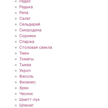
Редис
Редька
Репа
Салат
Сельдерей
Смородина
Сорняки
Спаржа
Столовая свекла
Тмин
Томаты
Тыква
Укроп
Фасоль
Физалис
Хрен
Чеснок
Шнитт-лук
Шпинат