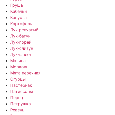
Груша
Кабачки
Капуста
Картофель
Лук репчатый
Лук-батун
Лук-порей
Лук-слизун
Лук-шалот
Малина
Морковь
Мята перечная
Огурцы
Пастернак
Патиссоны
Перец
Петрушка
Ревень