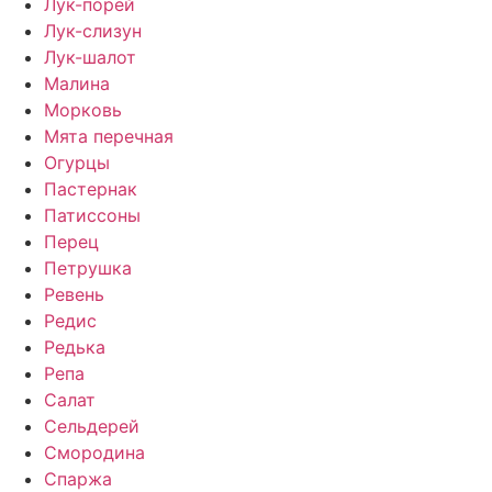
Лук-порей
Лук-слизун
Лук-шалот
Малина
Морковь
Мята перечная
Огурцы
Пастернак
Патиссоны
Перец
Петрушка
Ревень
Редис
Редька
Репа
Салат
Сельдерей
Смородина
Спаржа