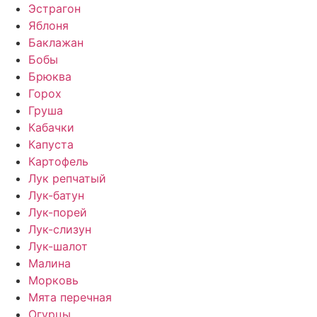
Эстрагон
Яблоня
Баклажан
Бобы
Брюква
Горох
Груша
Кабачки
Капуста
Картофель
Лук репчатый
Лук-батун
Лук-порей
Лук-слизун
Лук-шалот
Малина
Морковь
Мята перечная
Огурцы