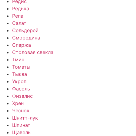
Редис
Редька
Репа
Салат
Сельдерей
Смородина
Спаржа
Столовая свекла
Тмин
Томаты
Тыква
Укроп
Фасоль
Физалис
Хрен
Чеснок
Шнитт-лук
Шпинат
Щавель