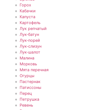
Горох
Кабачки
Капуста
Картофель
Лук репчатый
Лук-батун
Лук-порей
Лук-слизун
Лук-шалот
Малина
Морковь
Мята перечная
Огурцы
Пастернак
Патиссоны
Перец
Петрушка
Ревень