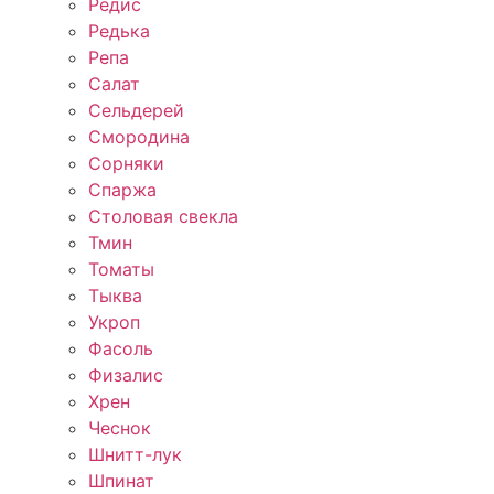
Редис
Редька
Репа
Салат
Сельдерей
Смородина
Сорняки
Спаржа
Столовая свекла
Тмин
Томаты
Тыква
Укроп
Фасоль
Физалис
Хрен
Чеснок
Шнитт-лук
Шпинат