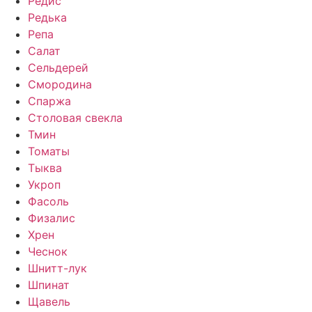
Редис
Редька
Репа
Салат
Сельдерей
Смородина
Спаржа
Столовая свекла
Тмин
Томаты
Тыква
Укроп
Фасоль
Физалис
Хрен
Чеснок
Шнитт-лук
Шпинат
Щавель