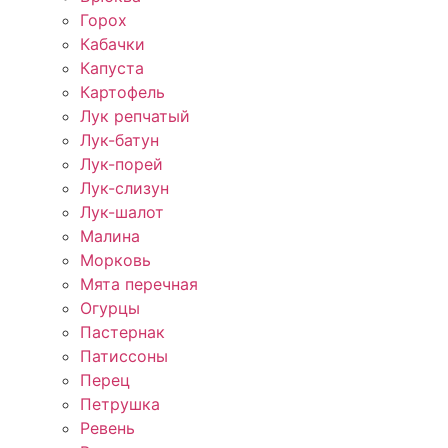
Горох
Кабачки
Капуста
Картофель
Лук репчатый
Лук-батун
Лук-порей
Лук-слизун
Лук-шалот
Малина
Морковь
Мята перечная
Огурцы
Пастернак
Патиссоны
Перец
Петрушка
Ревень