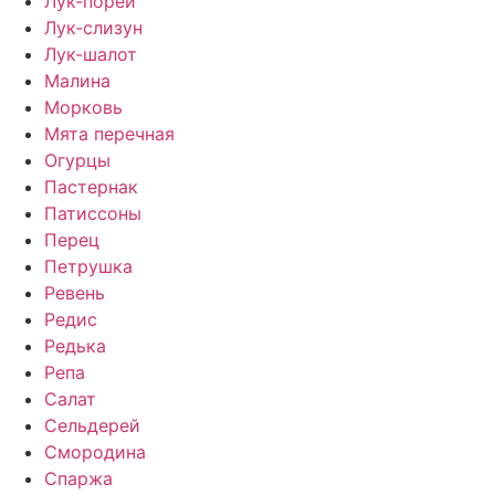
Лук-порей
Лук-слизун
Лук-шалот
Малина
Морковь
Мята перечная
Огурцы
Пастернак
Патиссоны
Перец
Петрушка
Ревень
Редис
Редька
Репа
Салат
Сельдерей
Смородина
Спаржа