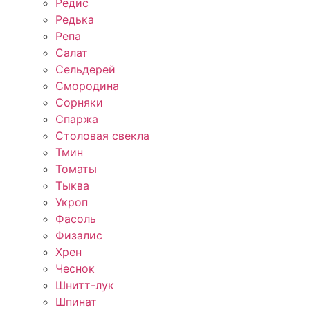
Редис
Редька
Репа
Салат
Сельдерей
Смородина
Сорняки
Спаржа
Столовая свекла
Тмин
Томаты
Тыква
Укроп
Фасоль
Физалис
Хрен
Чеснок
Шнитт-лук
Шпинат