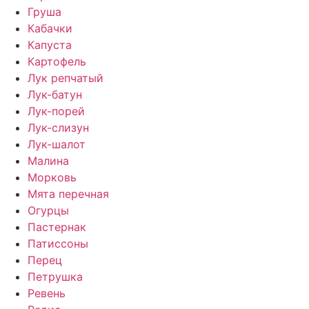
Груша
Кабачки
Капуста
Картофель
Лук репчатый
Лук-батун
Лук-порей
Лук-слизун
Лук-шалот
Малина
Морковь
Мята перечная
Огурцы
Пастернак
Патиссоны
Перец
Петрушка
Ревень