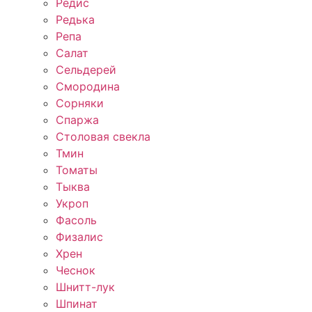
Редис
Редька
Репа
Салат
Сельдерей
Смородина
Сорняки
Спаржа
Столовая свекла
Тмин
Томаты
Тыква
Укроп
Фасоль
Физалис
Хрен
Чеснок
Шнитт-лук
Шпинат