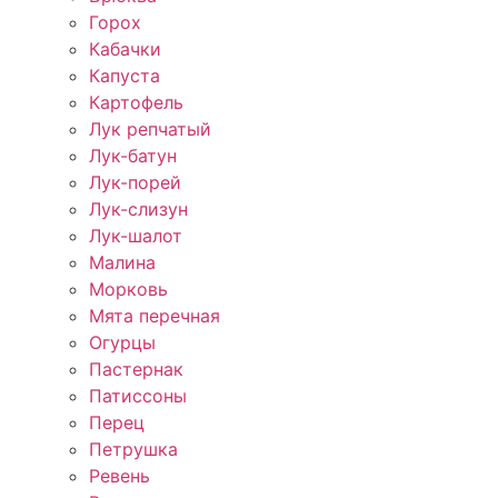
Горох
Кабачки
Капуста
Картофель
Лук репчатый
Лук-батун
Лук-порей
Лук-слизун
Лук-шалот
Малина
Морковь
Мята перечная
Огурцы
Пастернак
Патиссоны
Перец
Петрушка
Ревень