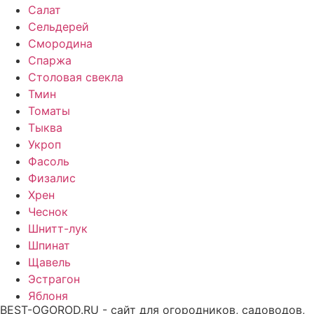
Салат
Сельдерей
Смородина
Спаржа
Столовая свекла
Тмин
Томаты
Тыква
Укроп
Фасоль
Физалис
Хрен
Чеснок
Шнитт-лук
Шпинат
Щавель
Эстрагон
Яблоня
BEST-OGOROD.RU - сайт для огородников, садоводов,