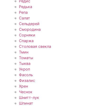
Редис
Редька
Репа
Салат
Сельдерей
Смородина
Сорняки
Спаржа
Столовая свекла
Тмин
Томаты
Тыква
Укроп
Фасоль
Физалис
Хрен
Чеснок
Шнитт-лук
Шпинат