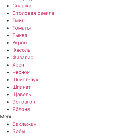
Спаржа
Столовая свекла
Тмин
Томаты
Тыква
Укроп
Фасоль
Физалис
Хрен
Чеснок
Шнитт-лук
Шпинат
Щавель
Эстрагон
Яблоня
Menu
Баклажан
Бобы