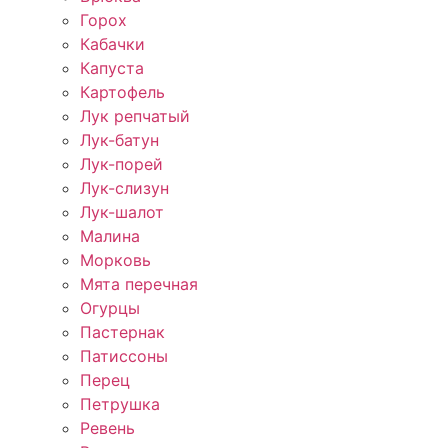
Горох
Кабачки
Капуста
Картофель
Лук репчатый
Лук-батун
Лук-порей
Лук-слизун
Лук-шалот
Малина
Морковь
Мята перечная
Огурцы
Пастернак
Патиссоны
Перец
Петрушка
Ревень