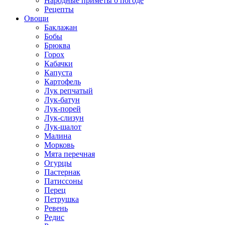
Народные приметы о погоде
Рецепты
Овощи
Баклажан
Бобы
Брюква
Горох
Кабачки
Капуста
Картофель
Лук репчатый
Лук-батун
Лук-порей
Лук-слизун
Лук-шалот
Малина
Морковь
Мята перечная
Огурцы
Пастернак
Патиссоны
Перец
Петрушка
Ревень
Редис