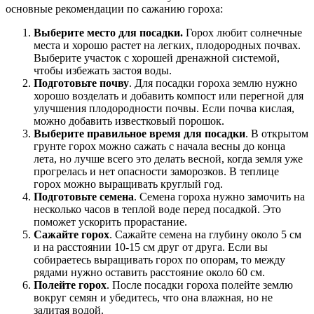
основные рекомендации по сажанию гороха:
Выберите место для посадки.
Горох любит солнечные
места и хорошо растет на легких, плодородных почвах.
Выберите участок с хорошей дренажной системой,
чтобы избежать застоя воды.
Подготовьте почву
. Для посадки гороха землю нужно
хорошо возделать и добавить компост или перегной для
улучшения плодородности почвы. Если почва кислая,
можно добавить известковый порошок.
Выберите правильное время для посадки
. В открытом
грунте горох можно сажать с начала весны до конца
лета, но лучше всего это делать весной, когда земля уже
прогрелась и нет опасности заморозков. В теплице
горох можно выращивать круглый год.
Подготовьте семена
. Семена гороха нужно замочить на
несколько часов в теплой воде перед посадкой. Это
поможет ускорить прорастание.
Сажайте горох
. Сажайте семена на глубину около 5 см
и на расстоянии 10-15 см друг от друга. Если вы
собираетесь выращивать горох по опорам, то между
рядами нужно оставить расстояние около 60 см.
Полейте горох
. После посадки гороха полейте землю
вокруг семян и убедитесь, что она влажная, но не
залитая водой.