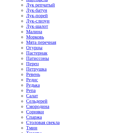
Лук репчатый
Лук-батун
Лук-порей
Лук-слизун
Лук-шалот
Малина
Морковь
Мята перечная
Огурцы
Пастернак
Патиссоны
Перец
Петрушка
Ревень
Редис
Редька
Репа
Салат
Сельдерей
Смородина
Сорняки
Спаржа
Столовая свекла
Тмин