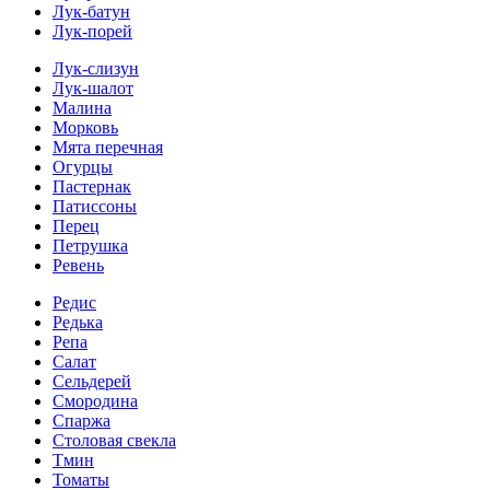
Лук-батун
Лук-порей
Лук-слизун
Лук-шалот
Малина
Морковь
Мята перечная
Огурцы
Пастернак
Патиссоны
Перец
Петрушка
Ревень
Редис
Редька
Репа
Салат
Сельдерей
Смородина
Спаржа
Столовая свекла
Тмин
Томаты