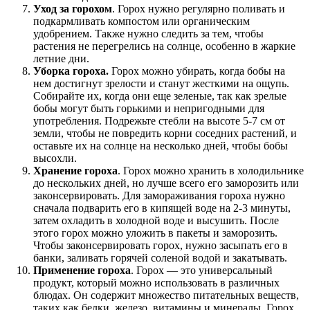
Уход за горохом
. Горох нужно регулярно поливать и
подкармливать компостом или органическим
удобрением. Также нужно следить за тем, чтобы
растения не перегрелись на солнце, особенно в жаркие
летние дни.
Уборка гороха.
Горох можно убирать, когда бобы на
нем достигнут зрелости и станут жесткими на ощупь.
Собирайте их, когда они еще зеленые, так как зрелые
бобы могут быть горькими и непригодными для
употребления. Подрежьте стебли на высоте 5-7 см от
земли, чтобы не повредить корни соседних растений, и
оставьте их на солнце на несколько дней, чтобы бобы
высохли.
Хранение гороха
. Горох можно хранить в холодильнике
до нескольких дней, но лучше всего его заморозить или
законсервировать. Для замораживания гороха нужно
сначала подварить его в кипящей воде на 2-3 минуты,
затем охладить в холодной воде и высушить. После
этого горох можно уложить в пакеты и заморозить.
Чтобы законсервировать горох, нужно засыпать его в
банки, заливать горячей соленой водой и закатывать.
Применение гороха
. Горох — это универсальный
продукт, который можно использовать в различных
блюдах. Он содержит множество питательных веществ,
таких как белки, железо, витамины и минералы. Горох