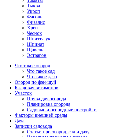
Томаты
Тыква
Укроп
Фасоль
Физалис
Хрен
Чеснок
Шнитт-лук
Шпинат
Щавель
Эстрагон
Что такое огород
Что такое сад
Что такое дача
Огород по фэн-шуй
Кладовая витаминов
Участок
Почва для огорода
Планировка огорода
Садовые и огородные постройки
Факторы внешней среды
Дача
Записки садовода
Статьи про огород, сад и дачу