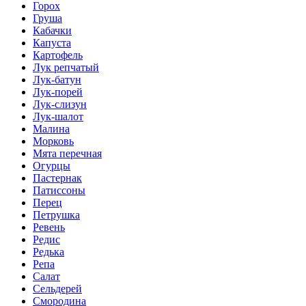
Горох
Груша
Кабачки
Капуста
Картофель
Лук репчатый
Лук-батун
Лук-порей
Лук-слизун
Лук-шалот
Малина
Морковь
Мята перечная
Огурцы
Пастернак
Патиссоны
Перец
Петрушка
Ревень
Редис
Редька
Репа
Салат
Сельдерей
Смородина