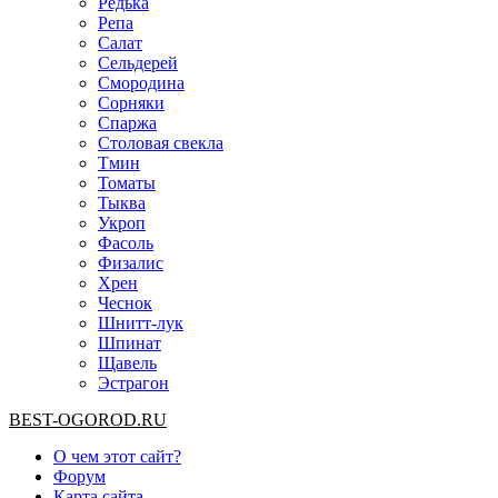
Редька
Репа
Салат
Сельдерей
Смородина
Сорняки
Спаржа
Столовая свекла
Тмин
Томаты
Тыква
Укроп
Фасоль
Физалис
Хрен
Чеснок
Шнитт-лук
Шпинат
Щавель
Эстрагон
BEST-OGOROD.RU
О чем этот сайт?
Форум
Карта сайта