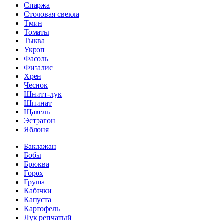
Спаржа
Столовая свекла
Тмин
Томаты
Тыква
Укроп
Фасоль
Физалис
Хрен
Чеснок
Шнитт-лук
Шпинат
Щавель
Эстрагон
Яблоня
Баклажан
Бобы
Брюква
Горох
Груша
Кабачки
Капуста
Картофель
Лук репчатый