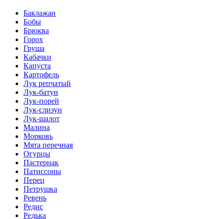
Баклажан
Бобы
Брюква
Горох
Груша
Кабачки
Капуста
Картофель
Лук репчатый
Лук-батун
Лук-порей
Лук-слизун
Лук-шалот
Малина
Морковь
Мята перечная
Огурцы
Пастернак
Патиссоны
Перец
Петрушка
Ревень
Редис
Редька