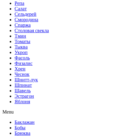
Репа
Салат
Сельдерей
Смородина
Спаржа
Столовая свекла
Тмин
Томаты
Тыква
Укроп
Фасоль
Физалис
Хрен
Чеснок
Шнитт-лук
Шпинат
Щавель
Эстрагон
Яблоня
Menu
Баклажан
Бобы
Брюква