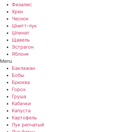
Физалис
Хрен
Чеснок
Шнитт-лук
Шпинат
Щавель
Эстрагон
Яблоня
Menu
Баклажан
Бобы
Брюква
Горох
Груша
Кабачки
Капуста
Картофель
Лук репчатый
Лук-батун