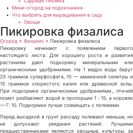
Садовая техника
Мини-огород на подоконнике
Что выбрать для выращивания в саду
Овощи
Пикировка физалиса
Огород
>
Физалис
>
Пикировка физалиса
Пикировку начинают с появлением первого
настоящего листа. Для хорошего роста и развития
растениям дают под­кормку минеральными или
органическими удобрениями. На 1 ведро воды берут
25 граммов суперфосфата, 10 — аммиач­ной селитры и
15 граммов хлористого калия или древесной золы.
При подкормке органическими удобрениями., птичий
помет разбавляют водой в пропорции 1 : 15, а коровяк
— Г: 10. Подкормки лучше совмещать с поливами.
Перед высадкой в грунт рассаду поливают меньше, но
не допускают увядания растений. Лучшими
предшественниками являются овощные, куль­туры, за