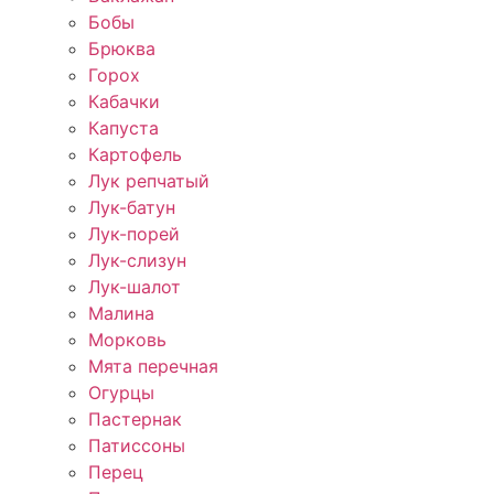
Бобы
Брюква
Горох
Кабачки
Капуста
Картофель
Лук репчатый
Лук-батун
Лук-порей
Лук-слизун
Лук-шалот
Малина
Морковь
Мята перечная
Огурцы
Пастернак
Патиссоны
Перец