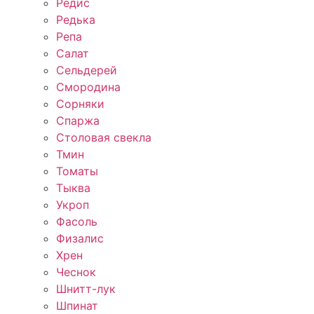
Редис
Редька
Репа
Салат
Сельдерей
Смородина
Сорняки
Спаржа
Столовая свекла
Тмин
Томаты
Тыква
Укроп
Фасоль
Физалис
Хрен
Чеснок
Шнитт-лук
Шпинат