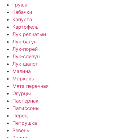
Груша
Кабачки
Капуста
Картофель
Лук репчатый
Лук-батун
Лук-порей
Лук-слизун
Лук-шалот
Малина
Морковь
Мята перечная
Огурцы
Пастернак
Патиссоны
Перец
Петрушка
Ревень
Редис