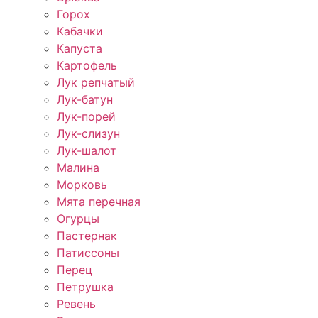
Горох
Кабачки
Капуста
Картофель
Лук репчатый
Лук-батун
Лук-порей
Лук-слизун
Лук-шалот
Малина
Морковь
Мята перечная
Огурцы
Пастернак
Патиссоны
Перец
Петрушка
Ревень