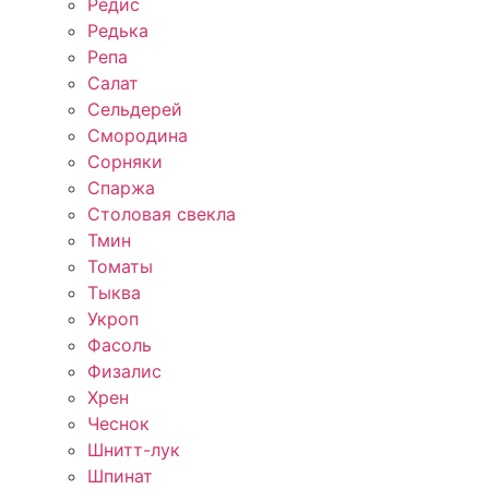
Редис
Редька
Репа
Салат
Сельдерей
Смородина
Сорняки
Спаржа
Столовая свекла
Тмин
Томаты
Тыква
Укроп
Фасоль
Физалис
Хрен
Чеснок
Шнитт-лук
Шпинат