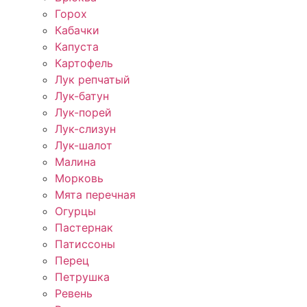
Горох
Кабачки
Капуста
Картофель
Лук репчатый
Лук-батун
Лук-порей
Лук-слизун
Лук-шалот
Малина
Морковь
Мята перечная
Огурцы
Пастернак
Патиссоны
Перец
Петрушка
Ревень