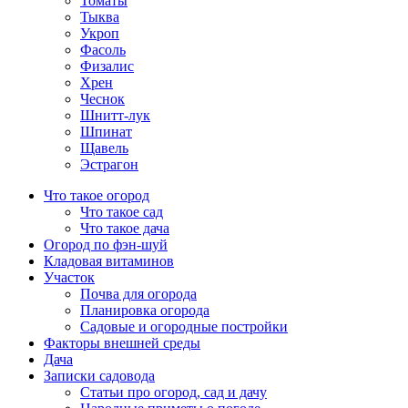
Томаты
Тыква
Укроп
Фасоль
Физалис
Хрен
Чеснок
Шнитт-лук
Шпинат
Щавель
Эстрагон
Что такое огород
Что такое сад
Что такое дача
Огород по фэн-шуй
Кладовая витаминов
Участок
Почва для огорода
Планировка огорода
Садовые и огородные постройки
Факторы внешней среды
Дача
Записки садовода
Статьи про огород, сад и дачу