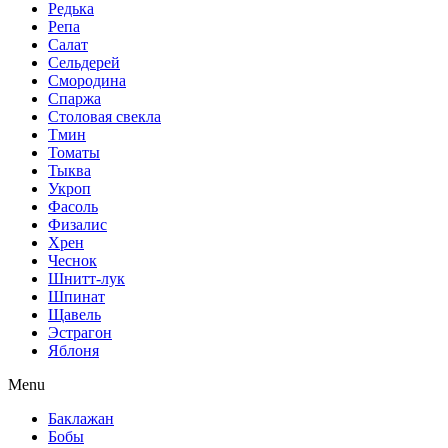
Редька
Репа
Салат
Сельдерей
Смородина
Спаржа
Столовая свекла
Тмин
Томаты
Тыква
Укроп
Фасоль
Физалис
Хрен
Чеснок
Шнитт-лук
Шпинат
Щавель
Эстрагон
Яблоня
Menu
Баклажан
Бобы