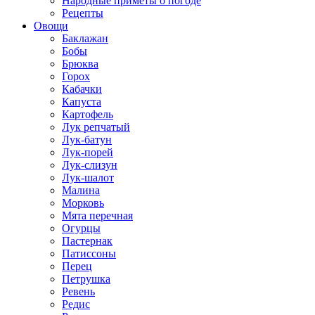
Народные приметы о погоде
Рецепты
Овощи
Баклажан
Бобы
Брюква
Горох
Кабачки
Капуста
Картофель
Лук репчатый
Лук-батун
Лук-порей
Лук-слизун
Лук-шалот
Малина
Морковь
Мята перечная
Огурцы
Пастернак
Патиссоны
Перец
Петрушка
Ревень
Редис