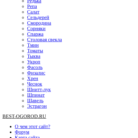
Редька
Репа
Салат
Сельдерей
Смородина
Сорняки
Спаржа
Столовая свекла
Тмин
Томаты
Тыква
Укроп
Фасоль
Физалис
Хрен
Чеснок
Шнитт-лук
Шпинат
Щавель
Эстрагон
BEST-OGOROD.RU
О чем этот сайт?
Форум
Карта сайта