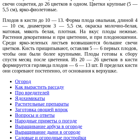
свечи соцветия, до 26 цветков в од­ном. Цветки крупные (5 —
5,5 см), ярко-фиолетовые.
Плодов в кисти до 10 — 13. Форма плода овальная, длиной 4
— 10 см, диаметром 3 — 5,5 см, окраска молочно-белая,
матовая, мякоть белая, плотная. На вкус плоды нежные.
Растения декора­тивны и при цветении, и при плодоношении.
Среди ярко-зеленых листьев возвы­шаются большие свечи
цветков. Кисть прищипывают, оставляя 5 — 6 первых пло­дов,
чтобы они были более крупными. Плоды готовы к сбору
спустя месяц после цветения. Из 20 — 26 цветков в кисти
фор­мируется гирлянда плодов — 6 — 13 шт. В пределах кисти
они созревают посте­пенно, от основания к верхушке.
Огород
Как вырастить рассаду
Про вредителей
Ядохимикаты
Растительные препараты
Заготовка овощей впрок
Вопросы и ответы
Народные приметы о погоде
Выращивание арбуза в огороде
Выращивание дыни в огороде
Садовые и огородные постройки