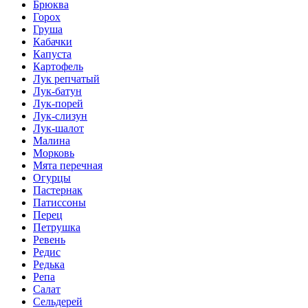
Брюква
Горох
Груша
Кабачки
Капуста
Картофель
Лук репчатый
Лук-батун
Лук-порей
Лук-слизун
Лук-шалот
Малина
Морковь
Мята перечная
Огурцы
Пастернак
Патиссоны
Перец
Петрушка
Ревень
Редис
Редька
Репа
Салат
Сельдерей