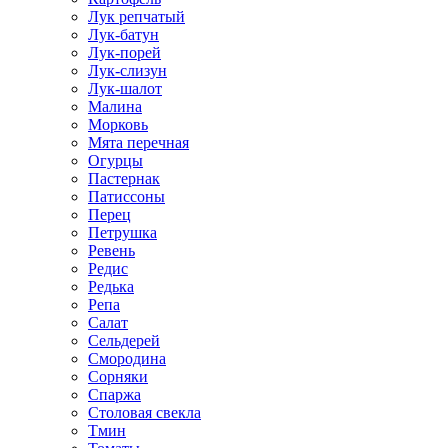
Лук репчатый
Лук-батун
Лук-порей
Лук-слизун
Лук-шалот
Малина
Морковь
Мята перечная
Огурцы
Пастернак
Патиссоны
Перец
Петрушка
Ревень
Редис
Редька
Репа
Салат
Сельдерей
Смородина
Сорняки
Спаржа
Столовая свекла
Тмин