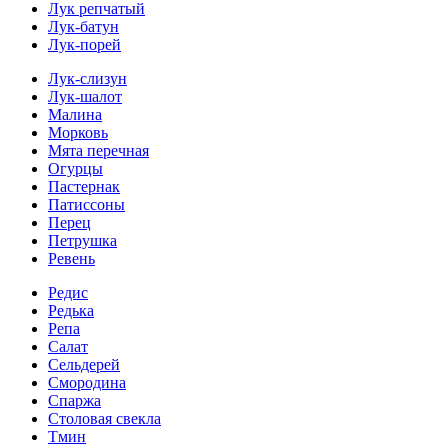
Лук репчатый
Лук-батун
Лук-порей
Лук-слизун
Лук-шалот
Малина
Морковь
Мята перечная
Огурцы
Пастернак
Патиссоны
Перец
Петрушка
Ревень
Редис
Редька
Репа
Салат
Сельдерей
Смородина
Спаржа
Столовая свекла
Тмин