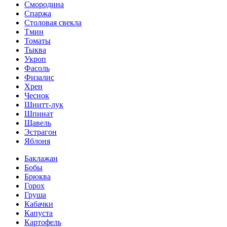
Смородина
Спаржа
Столовая свекла
Тмин
Томаты
Тыква
Укроп
Фасоль
Физалис
Хрен
Чеснок
Шнитт-лук
Шпинат
Щавель
Эстрагон
Яблоня
Баклажан
Бобы
Брюква
Горох
Груша
Кабачки
Капуста
Картофель