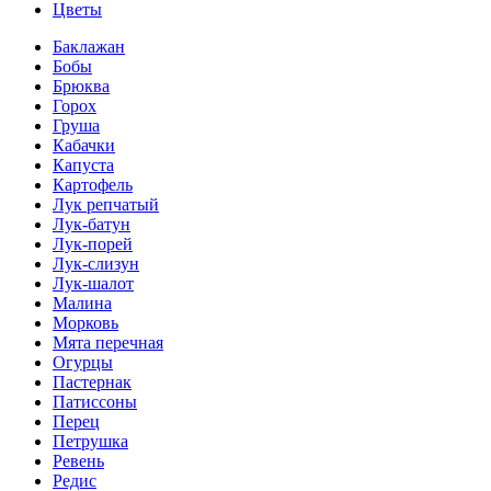
Цветы
Баклажан
Бобы
Брюква
Горох
Груша
Кабачки
Капуста
Картофель
Лук репчатый
Лук-батун
Лук-порей
Лук-слизун
Лук-шалот
Малина
Морковь
Мята перечная
Огурцы
Пастернак
Патиссоны
Перец
Петрушка
Ревень
Редис