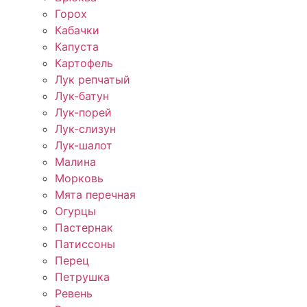
Горох
Кабачки
Капуста
Картофель
Лук репчатый
Лук-батун
Лук-порей
Лук-слизун
Лук-шалот
Малина
Морковь
Мята перечная
Огурцы
Пастернак
Патиссоны
Перец
Петрушка
Ревень