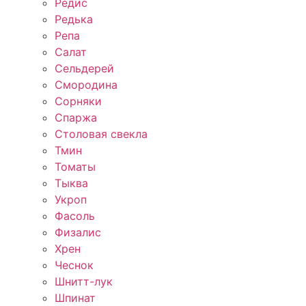
Редис
Редька
Репа
Салат
Сельдерей
Смородина
Сорняки
Спаржа
Столовая свекла
Тмин
Томаты
Тыква
Укроп
Фасоль
Физалис
Хрен
Чеснок
Шнитт-лук
Шпинат