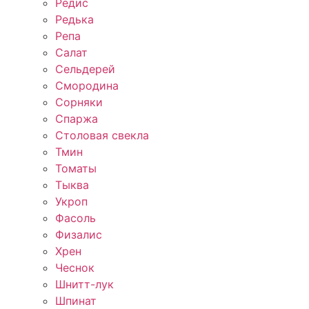
Редис
Редька
Репа
Салат
Сельдерей
Смородина
Сорняки
Спаржа
Столовая свекла
Тмин
Томаты
Тыква
Укроп
Фасоль
Физалис
Хрен
Чеснок
Шнитт-лук
Шпинат