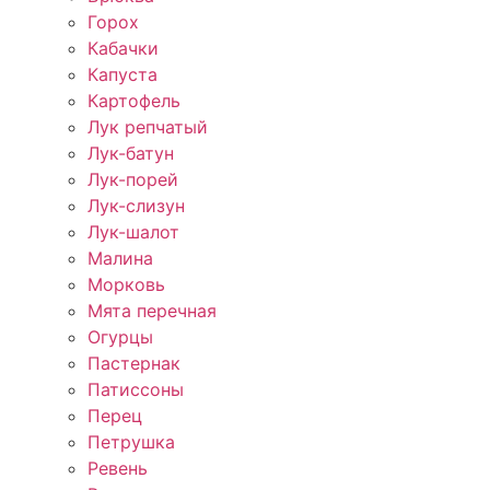
Горох
Кабачки
Капуста
Картофель
Лук репчатый
Лук-батун
Лук-порей
Лук-слизун
Лук-шалот
Малина
Морковь
Мята перечная
Огурцы
Пастернак
Патиссоны
Перец
Петрушка
Ревень