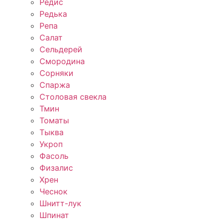
Редис
Редька
Репа
Салат
Сельдерей
Смородина
Сорняки
Спаржа
Столовая свекла
Тмин
Томаты
Тыква
Укроп
Фасоль
Физалис
Хрен
Чеснок
Шнитт-лук
Шпинат