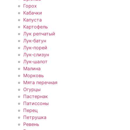
Горох
Кабачки
Капуста
Картофель
Лук репчатый
Лук-батун
Лук-порей
Лук-слизун
Лук-шалот
Малина
Морковь
Мята перечная
Огурцы
Пастернак
Патиссоны
Перец
Петрушка
Ревень